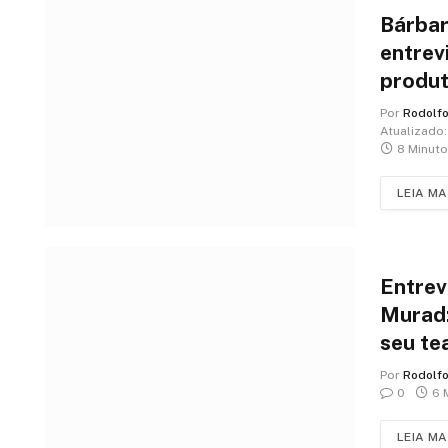
Bárbar
entrev
produt
transf
Por
Rodolf
em en
Atualizado:
8 Minuto
LEIA MA
Entrev
Murad:
seu te
Por
Rodolf
0
6 
LEIA MA