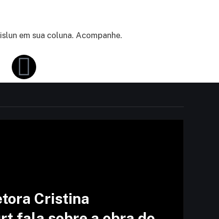
Vislun em sua coluna. Acompanhe.
etora Cristina
t fala sobre a obra do