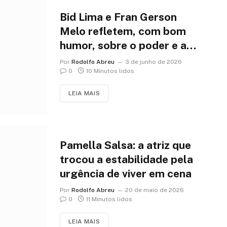
Bid Lima e Fran Gerson
Melo refletem, com bom
humor, sobre o poder e a
influência da internet no
Por
Rodolfo Abreu
3 de junho de 2026
cotidiano
0
10 Minutos lidos
LEIA MAIS
Pamella Salsa: a atriz que
trocou a estabilidade pela
urgência de viver em cena
Por
Rodolfo Abreu
20 de maio de 2026
0
11 Minutos lidos
LEIA MAIS