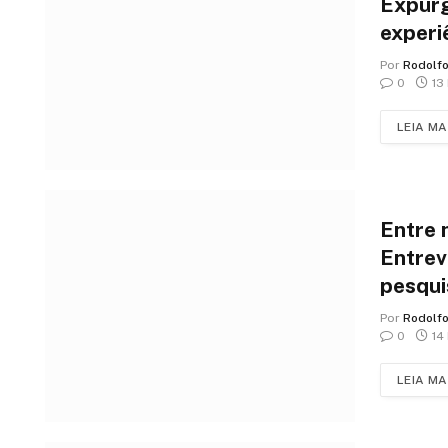
Expurg
experi
o temp
Por
Rodolf
vida d
0
13
LEIA MA
Entre 
Entrev
pesqui
que rev
Por
Rodolf
reinve
0
14
envel
LEIA MA