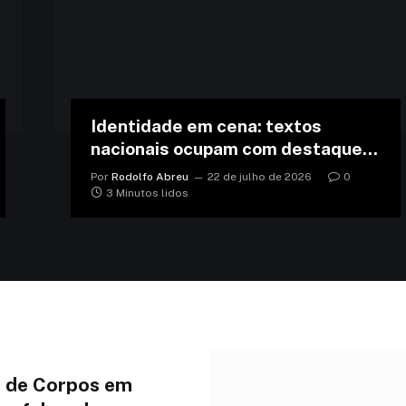
Identidade em cena: textos
nacionais ocupam com destaque o
palco dos teatros brasileiros
Por
Rodolfo Abreu
22 de julho de 2026
0
3 Minutos lidos
 de Corpos em