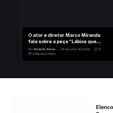
O ator e diretor Marco Miranda
fala sobre a peça “Lábios que
beijei”
Por
Rodolfo Abreu
29 de julho de 2026
0
11 Minutos lidos
Elenco