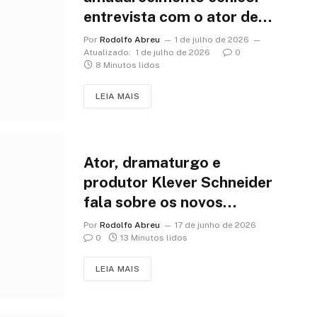
entrevista com o ator de
“Absolvição”
Por
Rodolfo Abreu
1 de julho de 2026
Atualizado:
1 de julho de 2026
0
8 Minutos lidos
LEIA MAIS
Ator, dramaturgo e
produtor Klever Schneider
fala sobre os novos
projetos no teatro
Por
Rodolfo Abreu
17 de junho de 2026
0
13 Minutos lidos
LEIA MAIS