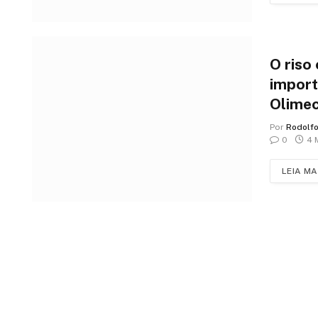
O riso
import
Olimec
brasile
Por
Rodolf
0
4 
LEIA MA