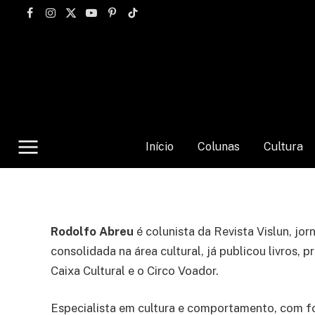
Facebook
Instagram
X
YouTube
Pinterest
TikTok
(Twitter)
Início
Colunas
Cultura
Rodolfo Abreu
é colunista da Revista Vislun, jo
consolidada na área cultural, já publicou livros,
Caixa Cultural e o Circo Voador.
Especialista em cultura e comportamento, com foc