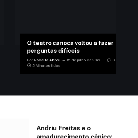
O teatro carioca voltou a fazer
perguntas difíceis
Por
Rodolfo Abreu
15 de julho de 2026
0
5 Minutos lidos
Andriu Freitas e o
amadurecimento cênico: