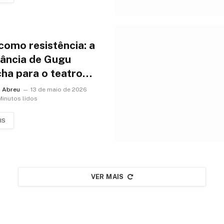
 como resistência: a
ância de Gugu
ha para o teatro
iro
o Abreu
13 de maio de 2026
Minutos lidos
IS
VER MAIS