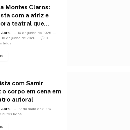
a Montes Claros:
ista com a atriz e
ora teatral que
orma os bastidores
o Abreu
10 de junho de 2026
contros
10 de junho de 2026
0
s lidos
IS
ista com Samir
 o corpo em cena em
atro autoral
o Abreu
27 de maio de 2026
Minutos lidos
IS