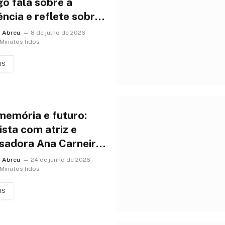
o fala sobre a
ência e reflete sobre
o do cotidiano na
o Abreu
8 de julho de 2026
as pessoas
 Minutos lidos
IS
memória e futuro:
ista com atriz e
sadora Ana Carneiro,
isita a vida para
o Abreu
24 de junho de 2026
ntar o
 Minutos lidos
hecimento
IS