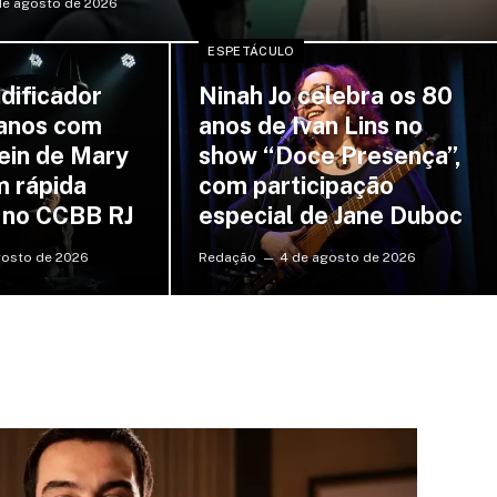
de agosto de 2026
ESPETÁCULO
dificador
Ninah Jo celebra os 80
 anos com
anos de Ivan Lins no
ein de Mary
show “Doce Presença”,
m rápida
com participação
 no CCBB RJ
especial de Jane Duboc
gosto de 2026
Redação
4 de agosto de 2026