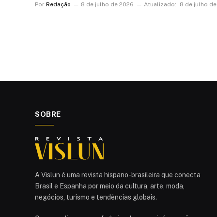
Por
Redação
8 de julho de 2026
Atualizado:
8 de julho d
SOBRE
A Vislun é uma revista hispano-brasileira que conecta
Brasil e Espanha por meio da cultura, arte, moda,
negócios, turismo e tendências globais.