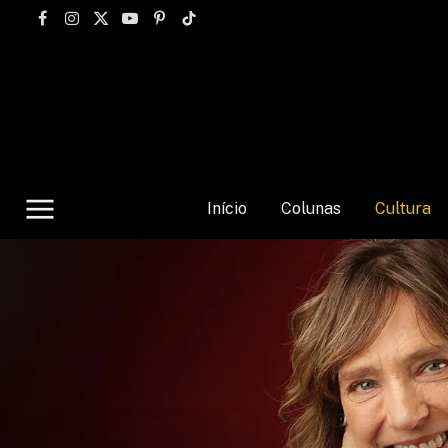
Facebook
Instagram
X
YouTube
Pinterest
TikTok
(Twitter)
Início
Colunas
Cultura