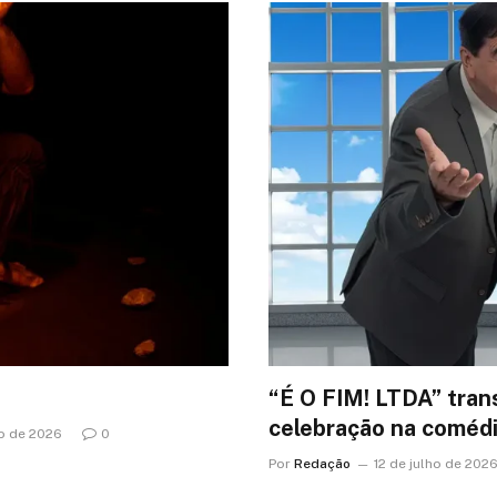
“É O FIM! LTDA” tran
celebração na comédi
ho de 2026
0
Por
Redação
12 de julho de 202