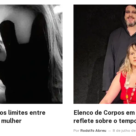
s limites entre
Elenco de Corpos em 
a mulher
reflete sobre o tempo
Por
Rodolfo Abreu
8 de julho d