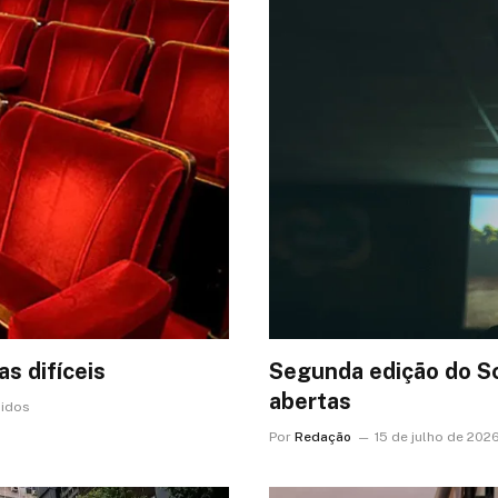
as difíceis
Segunda edição do Sc
abertas
lidos
Por
Redação
15 de julho de 202