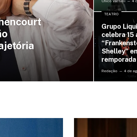
Chico Vartulli
4 
TEATRO
thencourt
Grupo Liqui
ão
celebra 15
“Frankenst
ajetória
Shelley” e
remporada
Redação
4 de a