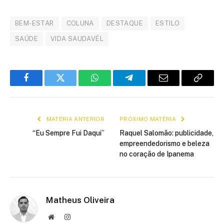
BEM-ESTAR
COLUNA
DESTAQUE
ESTILO
SAÚDE
VIDA SAUDAVÉL
Facebook
Twitter
WhatsApp
Telegram
E-
Copiar
mail
link
MATÉRIA ANTERIOR
PRÓXIMO MATÉRIA
“Eu Sempre Fui Daqui”
Raquel Salomão: publicidade,
empreendedorismo e beleza
no coração de Ipanema
Matheus Oliveira
Site
Instagram