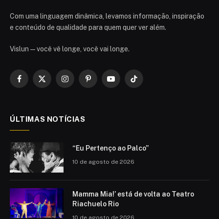
Com uma linguagem dinâmica, levamos informação, inspiração
e conteúdo de qualidade para quem quer ver além.
Vislun — você vê longe, você vai longe.
Facebook
X
Instagram
Pinterest
YouTube
TikTok
(Twitter)
ÚLTIMAS NOTÍCIAS
“Eu Pertenço ao Palco”
10 de agosto de 2026
Mamma Mia!’ está de volta ao Teatro
Riachuelo Rio
10 de agosto de 2026