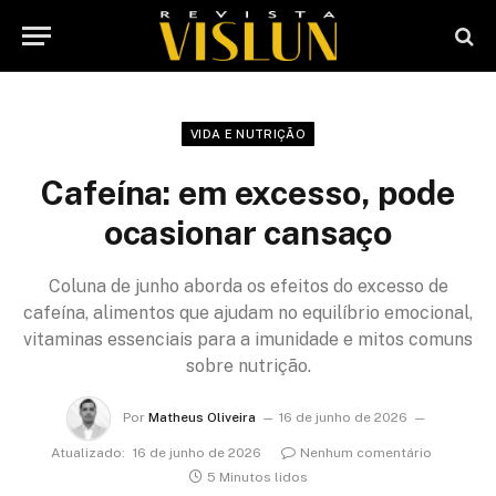
VIDA E NUTRIÇÃO
Cafeína: em excesso, pode
ocasionar cansaço
Coluna de junho aborda os efeitos do excesso de
cafeína, alimentos que ajudam no equilíbrio emocional,
vitaminas essenciais para a imunidade e mitos comuns
sobre nutrição.
Por
Matheus Oliveira
16 de junho de 2026
Atualizado:
16 de junho de 2026
Nenhum comentário
5 Minutos lidos