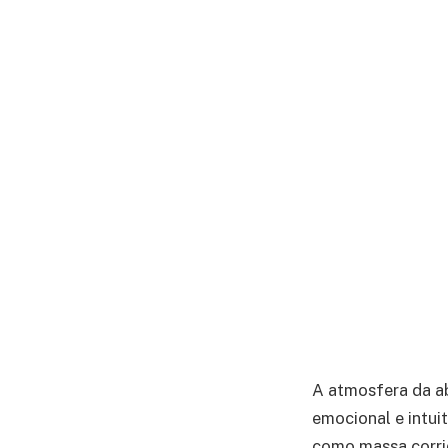
A atmosfera da ab
emocional e intuit
como massa corrid