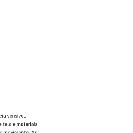
ia sensível,
e tela e materiais
de movimento. As