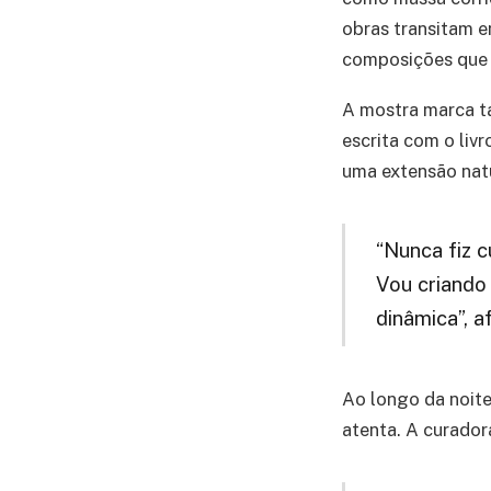
obras transitam 
composições que d
A mostra marca ta
escrita com o liv
uma extensão natu
“Nunca fiz c
Vou criando
dinâmica”, a
Ao longo da noit
atenta. A curador