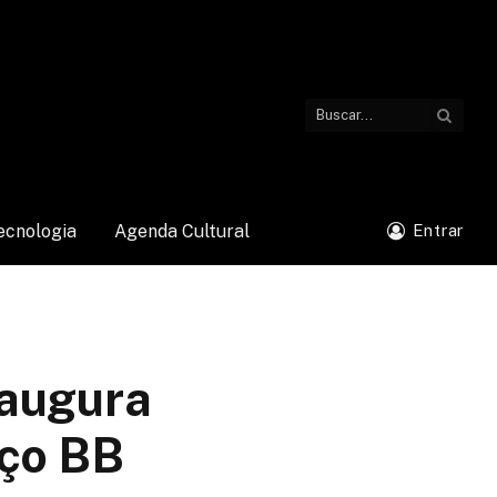
ecnologia
Agenda Cultural
Entrar
naugura
aço BB