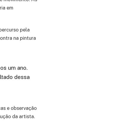
ria em
percurso pela
ontra na pintura
nos um ano.
ltado dessa
cas e observação
ução da artista.