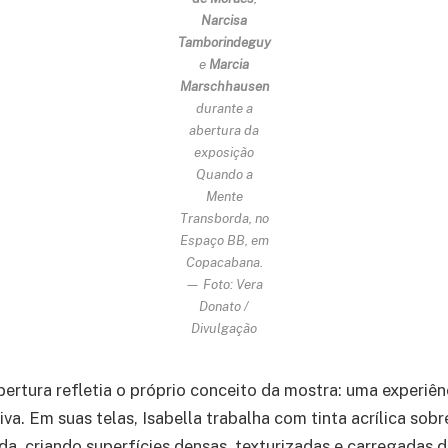
Narcisa
Tamborindeguy
e
Marcia
Marschhausen
durante a
abertura da
exposição
Quando a
Mente
Transborda
, no
Espaço BB, em
Copacabana.
— Foto: Vera
Donato /
Divulgação
ertura refletia o próprio conceito da mostra: uma experiênc
iva. Em suas telas, Isabella trabalha com tinta acrílica sobr
a, criando superfícies densas, texturizadas e carregadas 