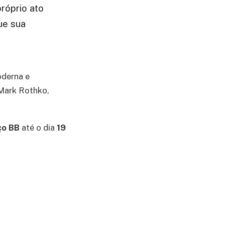
próprio ato
ue sua
oderna e
Mark Rothko,
ço BB
até o dia
19