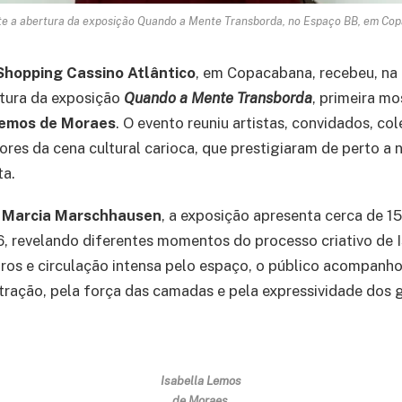
nte a abertura da exposição Quando a Mente Transborda, no Espaço BB, em Copa
Shopping Cassino Atlântico
, em Copacabana, recebeu, na 
rtura da exposição
Quando a Mente Transborda
, primeira mo
Lemos de Moraes
. O evento reuniu artistas, convidados, co
res da cena cultural carioca, que prestigiaram de perto a 
ta.
e
Marcia Marschhausen
, a exposição apresenta cerca de 1
, revelando diferentes momentos do processo criativo de I
tros e circulação intensa pelo espaço, o público acompan
ração, pela força das camadas e pela expressividade dos 
Isabella Lemos
de Moraes
,