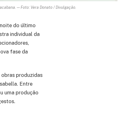
cabana. — Foto: Vera Donato / Divulgação.
noite do último
stra individual da
lecionadores,
nova fase da
5 obras produzidas
sabella. Entre
hou uma produção
gestos.