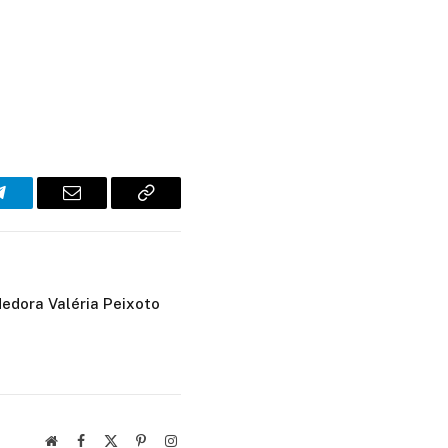
Telegram
E-
Copiar
mail
link
edora Valéria Peixoto
Site
Facebook
X
Pinterest
Instagram