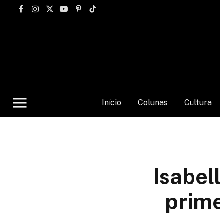
Facebook
Instagram
X
YouTube
Pinterest
TikTok
(Twitter)
Início
Colunas
Cultura
Isabel
prime