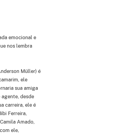
nada emocional e
que nos lembra
Anderson Müller) é
camarim, ele
ornaria sua amiga
e agente, desde
 carreira, ele é
ibi Ferreira,
, Camila Amado,
 com ele,