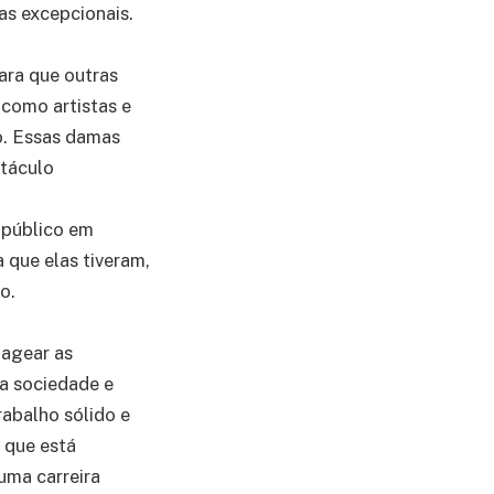
as excepcionais.
ara que outras
 como artistas e
o. Essas damas
etáculo
 público em
 que elas tiveram,
o.
nagear as
 a sociedade e
rabalho sólido e
o que está
uma carreira