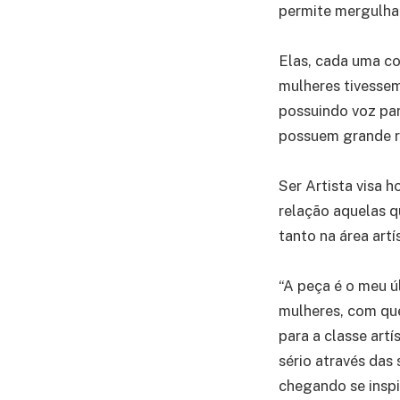
permite mergulhar
Elas, cada uma co
mulheres tivessem
possuindo voz pa
possuem grande re
Ser Artista visa 
relação aquelas q
tanto na área artí
“A peça é o meu ú
mulheres, com que
para a classe art
sério através das
chegando se inspi