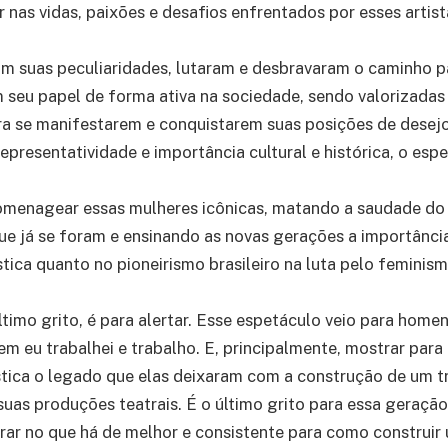
 nas vidas, paixões e desafios enfrentados por esses artist
m suas peculiaridades, lutaram e desbravaram o caminho p
 seu papel de forma ativa na sociedade, sendo valorizadas
ra se manifestarem e conquistarem suas posições de desej
presentatividade e importância cultural e histórica, o esp
homenagear essas mulheres icônicas, matando a saudade do
ue já se foram e ensinando as novas gerações a importância
stica quanto no pioneirismo brasileiro na luta pelo feminism
ltimo grito, é para alertar. Esse espetáculo veio para home
m eu trabalhei e trabalho. E, principalmente, mostrar para
ística o legado que elas deixaram com a construção de um t
 suas produções teatrais. É o último grito para essa geraçã
rar no que há de melhor e consistente para como construir 