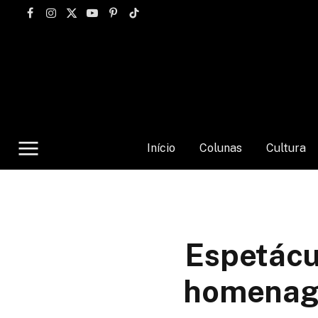
Facebook
Instagram
X
YouTube
Pinterest
TikTok
(Twitter)
Início
Colunas
Cultura
Espetácu
homenage