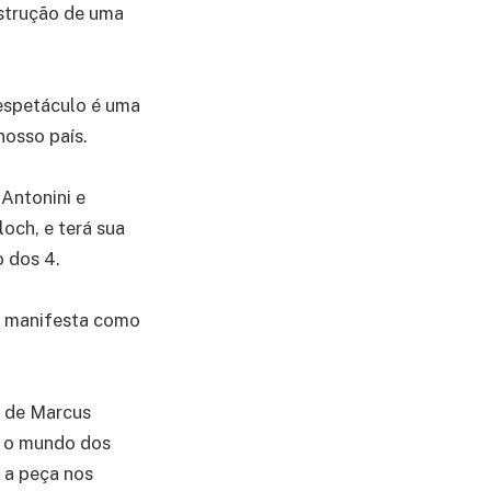
nstrução de uma
espetáculo é uma
nosso país.
 Antonini e
och, e terá sua
o dos 4.
se manifesta como
o de Marcus
a o mundo dos
, a peça nos