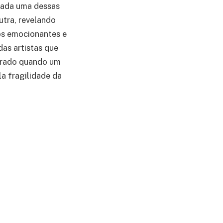
 Cada uma dessas
utra, revelando
tos emocionantes e
das artistas que
perado quando um
a fragilidade da