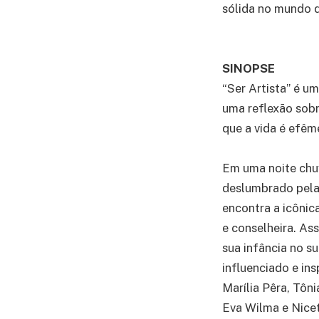
sólida no mundo 
SINOPSE
“Ser Artista” é u
uma reflexão sob
que a vida é efêm
Em uma noite chuv
deslumbrado pela
encontra a icônica
e conselheira. A
sua infância no s
influenciado e ins
Marília Pêra, Tôn
Eva Wilma e Nicet