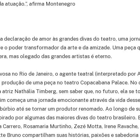
da atuação.”, afirma Montenegro
ma declaração de amor às grandes divas do teatro, uma jor
re o poder transformador da arte e da amizade. Uma peça 
era, mas olegado das grandes artistas é eterno.
osa no Rio de Janeiro, o agente teatral (interpretado por 
 produção de uma peça no teatro Copacabana Palace. No 
 atriz Nathália Timberg, sem saber que, no futuro, ela se t
ssim começa uma jornada emocionante através da vida dess
ubúrbio até se tornar um produtor renomado. Ao longo de sua
pirado por algumas das maiores divas do teatro brasileiro. B
ia Carrero, Rosamaria Murtinho, Zezé Motta, Irene Ravache
te Bruno compartilham suas histórias, paixões e sabedoria