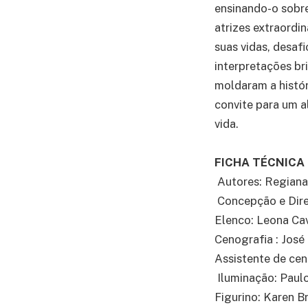
ensinando-o sobre
atrizes extraordi
suas vidas, desaf
interpretações bri
moldaram a histór
convite para um a
vida.
FICHA TÉCNICA
Autores: Regiana
Concepção e Dire
Elenco: Leona Cav
Cenografia : José
Assistente de cen
Iluminação: Paul
Figurino: Karen B