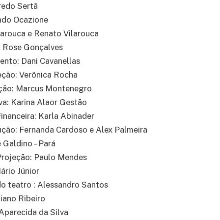
fredo Sertã
ndo Ocazione
larouca e Renato Vilarouca
: Rose Gonçalves
ento: Dani Cavanellas
eção: Verônica Rocha
ção: Marcus Montenegro
va: Karina Alaor Gestão
Financeira: Karla Abinader
ução: Fernanda Cardoso e Alex Palmeira
 Galdino – Pará
rojeção: Paulo Mendes
ário Júnior
do teatro : Alessandro Santos
ciano Ribeiro
Aparecida da Silva