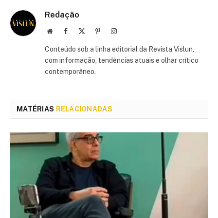
Redação
Site
Facebook
X
Pinterest
Instagram
(Twitter)
Conteúdo sob a linha editorial da Revista Vislun,
com informação, tendências atuais e olhar crítico
contemporâneo.
MATÉRIAS
RELACIONADAS