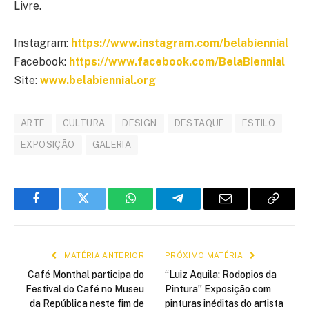
Livre.
Instagram:
https://www.instagram.com/belabiennial
Facebook:
https://www.facebook.com/BelaBiennial
Site:
www.belabiennial.org
ARTE
CULTURA
DESIGN
DESTAQUE
ESTILO
EXPOSIÇÃO
GALERIA
Facebook
Twitter
WhatsApp
Telegram
E-
Copiar
mail
link
MATÉRIA ANTERIOR
PRÓXIMO MATÉRIA
Café Monthal participa do
“Luiz Aquila: Rodopios da
Festival do Café no Museu
Pintura” Exposição com
da República neste fim de
pinturas inéditas do artista