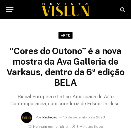
ARTE
“Cores do Outono” é a nova
mostra da Ava Galleria de
Varkaus, dentro da 6ª edição
BELA
Bienal Europeia e Latino-Americana de Arte
Contemporânea, com curadoria de Edson Cardoso.
Por
Redação
15 de setembro de 2023
Nenhum comentário
3 Minutos lidos