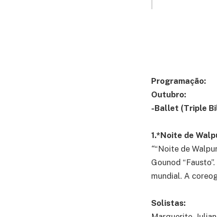
Programação:
Outubro:
-Ballet (Triple Bi
1.*Noite de Walp
“
“Noite de Walpur
Gounod “Fausto”.
mundial. A coreog
Solistas:
Marguerite- Juli