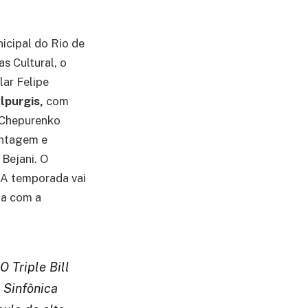
icipal do Rio de
s Cultural, o
lar Felipe
lpurgis,
com
 Chepurenko
ontagem e
 Bejani. O
. A temporada vai
da com a
O Triple Bill
a Sinfônica