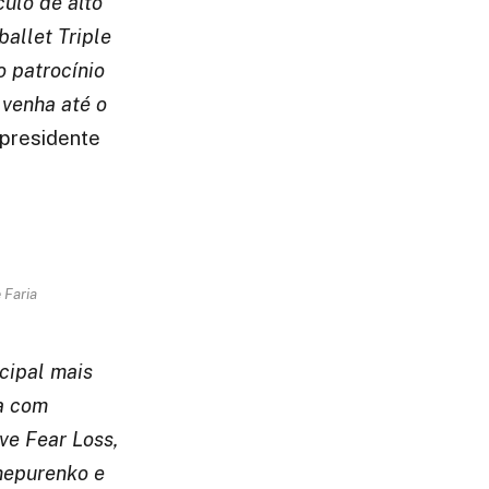
ulo de alto
ballet Triple
o patrocínio
 venha até o
 presidente
 Faria
cipal mais
a com
ve Fear Loss,
Chepurenko e