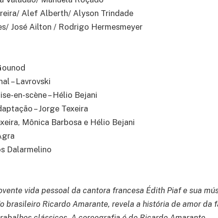
oreira/ Alef Alberth/ Alyson Trindade
es/ José Ailton / Rodrigo Hermesmeyer
 Gounod
al – Lavrovski
ise-en-scène – Hélio Bejani
ptação – Jorge Texeira
exeira, Mônica Barbosa e Hélio Bejani
Agra
os Dalarmelino
vente vida pessoal da cantora francesa Édith Piaf e sua mús
o brasileiro Ricardo Amarante, revela a história de amor da 
trabalhos clássicos. A coreografia é de Ricardo Amarante.