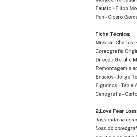
Fausto – Filipe M
Pan – Cícero Gom
Ficha Técnica:
Música – Charles
Coreografia Origin
Direção Geral e M
Remontagem e ada
Ensaios – Jorge T
Figurinos – Tania 
Cenografia – Carl
2.Love Fear Loss
Inspirada na como
Loss, do coreógraf
por meio de seus 