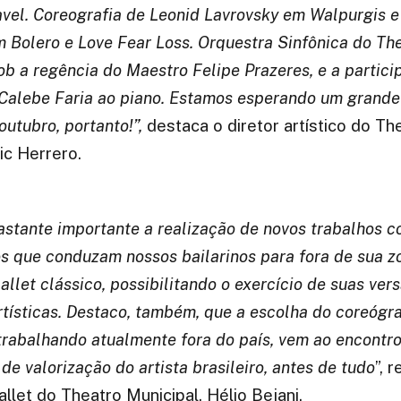
vel. Coreografia de Leonid Lavrovsky em Walpurgis e
 Bolero e Love Fear Loss. Orquestra Sinfônica do Th
ob a regência do Maestro Felipe Prazeres, e a partic
 Calebe Faria ao piano. Estamos esperando um grande
utubro, portanto!”,
destaca o diretor artístico do Th
ic Herrero.
stante importante a realização de novos trabalhos c
s que conduzam nossos bailarinos para fora de sua z
ballet clássico, possibilitando o exercício de suas ver
rtísticas. Destaco, também, que a escolha do coreógr
trabalhando atualmente fora do país, vem ao encontr
e valorização do artista brasileiro, antes de tudo
”, 
allet do Theatro Municipal, Hélio Bejani.