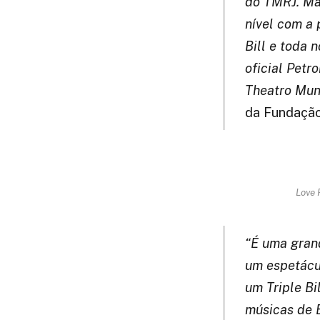
do TMRJ. Mai
nível com a 
Bill e toda 
oficial Petr
Theatro Muni
da Fundação 
Love 
“É uma grand
um espetácu
um Triple Bi
músicas de E