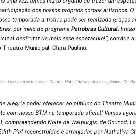
s uma vez, temos muito orgulho de trazer um espetác
participação dos nossos próprios corpos artísticos. O 
nossa temporada artística pode ser realizada graças a
obras, por meio do programa
Petrobras Cultural
. Então
cipal desfrutar de mais esse espetáculo!”,
convida a
Theatro Municipal, Clara Paulino.
Fear Loss com os bailarinos Claudia Mota, Edifranc Alves e o pianista Calebe
e alegria poder oferecer ao público do Theatro Muni
lo com nosso BTM na temporada oficial! Vamos agor
ll, compreendendo Noite de Walpurgis, de Gounod, Lo
dith Piaf reconstruídas e arranjadas por Nathaliya 