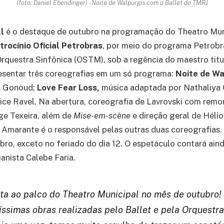
(foto: Daniel Ebendinger) - Noite de Walpurgis com o Ballet do TMRJ
ll
é o destaque de outubro na programação do Theatro Mun
trocínio Oficial Petrobras
, por meio do programa Petrobra
Orquestra Sinfônica (OSTM), sob a regência do maestro titu
esentar três coreografias em um só programa:
Noite de
Wa
s Gonoud;
Love Fear Loss,
música adaptada por Nathaliya
rice Ravel. Na abertura, coreografia de Lavrovski com rem
ge Texeira, além de
Mise-em-scène
e direção geral de Hélio
o Amarante é o responsável pelas outras duas coreografias
ubro, exceto no feriado do dia 12. O espetáculo contará ain
anista Calebe Faria.
lta ao palco do Theatro Municipal no mês de outubro! 
líssimas obras realizadas pelo Ballet e pela Orquestr