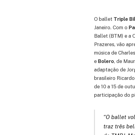
O ballet
Triple Bi
Janeiro. Com o
Pa
Ballet (BTM) e a 
Prazeres, vão apr
música de Charle
e
Bolero
, de Mau
adaptação de Jor
brasileiro Ricard
de 10 a 15 de out
participação do pi
“O ballet vo
traz três be