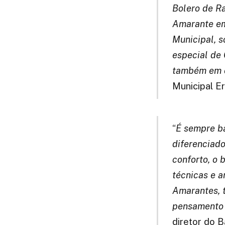
Bolero de Ra
Amarante em
Municipal, s
especial de
também em o
Municipal Er
“
É sempre ba
diferenciado
conforto, o 
técnicas e a
Amarantes, 
pensamento d
diretor do B