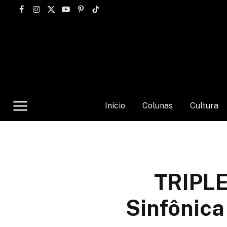
Facebook
Instagram
X
YouTube
Pinterest
TikTok
(Twitter)
Início
Colunas
Cultura
TRIPLE
Sinfônica