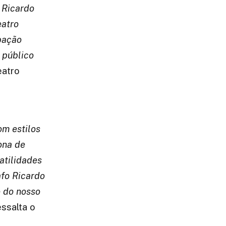
 Ricardo
eatro
ipação
 público
eatro
om estilos
ona de
satilidades
afo Ricardo
o do nosso
ressalta o