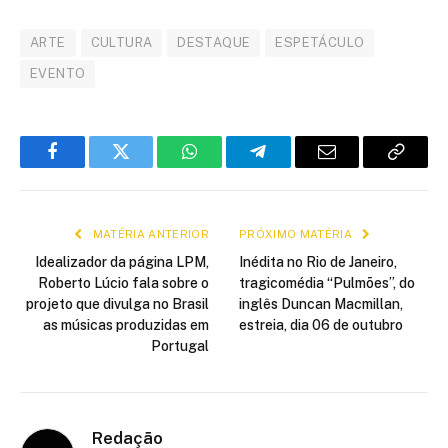
ARTE
CULTURA
DESTAQUE
ESPETÁCULO
EVENTO
Facebook
Twitter
WhatsApp
Telegram
E-
Copiar
mail
link
MATÉRIA ANTERIOR
PRÓXIMO MATÉRIA
Idealizador da página LPM,
Inédita no Rio de Janeiro,
Roberto Lúcio fala sobre o
tragicomédia “Pulmões”, do
projeto que divulga no Brasil
inglês Duncan Macmillan,
as músicas produzidas em
estreia, dia 06 de outubro
Portugal
Redação