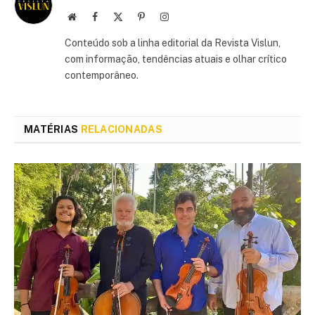
Site
Facebook
X
Pinterest
Instagram
(Twitter)
Conteúdo sob a linha editorial da Revista Vislun,
com informação, tendências atuais e olhar crítico
contemporâneo.
MATÉRIAS
RELACIONADAS