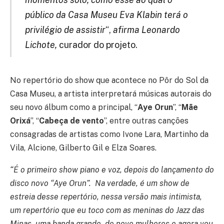
público da Casa Museu Eva Klabin terá o
privilégio de assistir
“,
afirma Leonardo
Lichote,
curador do projeto.
No repertório do show que acontece no Pôr do Sol da
Casa Museu, a artista interpretará músicas autorais do
seu novo álbum como a principal, “
Aye Orun
”, “
Mãe
Orixá
”, “
Cabeça de vento
”, entre outras canções
consagradas de artistas como Ivone Lara, Martinho da
Vila, Alcione, Gilberto Gil e Elza Soares.
“É o primeiro show piano e voz, depois do lançamento do
disco novo “Aye Orun”.
Na verdade, é um show de
estreia desse repertório, nessa versão mais intimista,
um repertório que eu toco com as meninas do Jazz das
Minas, uma banda grande, de nove mulheres e agora vou