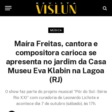
MÚSICA
Maíra Freitas, cantora e
compositora carioca se
apresenta no jardim da Casa
Museu Eva Klabin na Lagoa
(RJ)
O show faz parte do projeto musical “Pôr do Sol - Série
Rio XXI” com curadoria de Leonardo Lichote e
acontece dia 7 de outubro (sábado), às 17h.