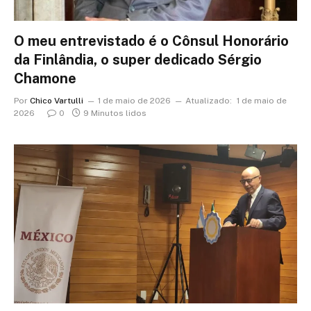
O meu entrevistado é o Cônsul Honorário
da Finlândia, o super dedicado Sérgio
Chamone
Por
Chico Vartulli
1 de maio de 2026
Atualizado:
1 de maio de
2026
0
9 Minutos lidos