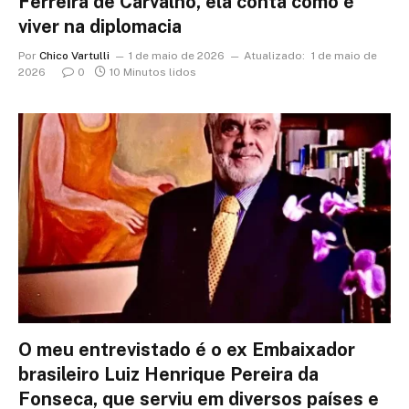
Ferreira de Carvalho, ela conta como é
viver na diplomacia
Por
Chico Vartulli
1 de maio de 2026
Atualizado:
1 de maio de
2026
0
10 Minutos lidos
O meu entrevistado é o ex Embaixador
brasileiro Luiz Henrique Pereira da
Fonseca, que serviu em diversos países e