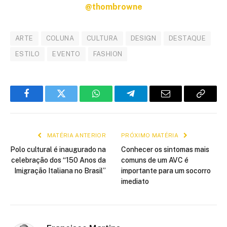
@thombrowne
ARTE
COLUNA
CULTURA
DESIGN
DESTAQUE
ESTILO
EVENTO
FASHION
Facebook
Twitter
WhatsApp
Telegram
E-
Copiar
mail
link
MATÉRIA ANTERIOR
PRÓXIMO MATÉRIA
Polo cultural é inaugurado na
Conhecer os sintomas mais
celebração dos “150 Anos da
comuns de um AVC é
Imigração Italiana no Brasil”
importante para um socorro
imediato