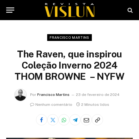
FRANCISCO MARTINS
The Raven, que inspirou
Coleção Inverno 2024
THOM BROWNE – NYFW
Por
Francisco Martins
23 de fevereiro de 2024
Nenhum comentário
2 Minutos lidos