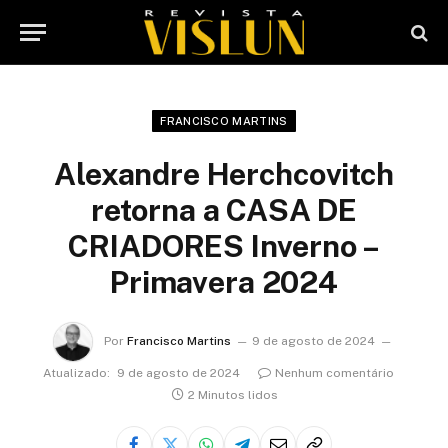
FRANCISCO MARTINS
Alexandre Herchcovitch
retorna a CASA DE
CRIADORES Inverno –
Primavera 2024
Por
Francisco Martins
9 de agosto de 2024
Atualizado:
9 de agosto de 2024
Nenhum comentário
2 Minutos lidos