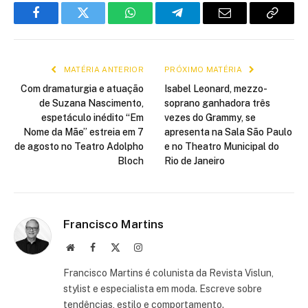
Facebook
Twitter
WhatsApp
Telegram
E-
Copiar
mail
link
MATÉRIA ANTERIOR
PRÓXIMO MATÉRIA
Com dramaturgia e atuação
Isabel Leonard, mezzo-
de Suzana Nascimento,
soprano ganhadora três
espetáculo inédito “Em
vezes do Grammy, se
Nome da Mãe” estreia em 7
apresenta na Sala São Paulo
de agosto no Teatro Adolpho
e no Theatro Municipal do
Bloch
Rio de Janeiro
Francisco Martins
Site
Facebook
X
Instagram
(Twitter)
Francisco Martins é colunista da Revista Vislun,
stylist e especialista em moda. Escreve sobre
tendências, estilo e comportamento.