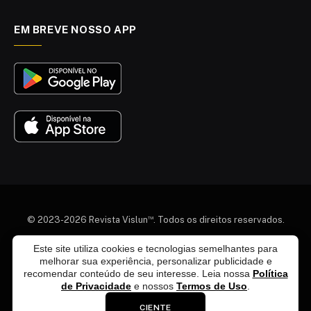
EM BREVE NOSSO APP
™
© 2023-2026 Revista Vislun
. Todos os direitos reservados.
Este site utiliza cookies e tecnologias semelhantes para
Quem somos
Colaboradores
Agenda Cultural
melhorar sua experiência, personalizar publicidade e
Termos e Condições
Política de Privacidade
recomendar conteúdo de seu interesse. Leia nossa
Política
Política de Exclusão de Dados
Política Editorial
de Privacidade
e nossos
Termos de Uso
.
Fale Conosco
Anuncie Conosco
CIENTE