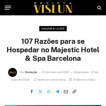
VIAGEM & LAZER
107 Razões para se
Hospedar no Majestic Hotel
& Spa Barcelona
Por
Redação
21 de maio de 2025
Atualizado:
21 de
maio de 2025
Nenhum comentário
13 Minutos lidos