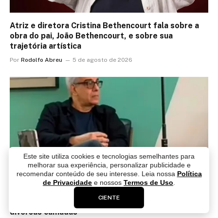
Atriz e diretora Cristina Bethencourt fala sobre a
obra do pai, João Bethencourt, e sobre sua
trajetória artística
Por
Rodolfo Abreu
5 de agosto de 2026
Este site utiliza cookies e tecnologias semelhantes para
melhorar sua experiência, personalizar publicidade e
recomendar conteúdo de seu interesse. Leia nossa
Política
de Privacidade
e nossos
Termos de Uso
.
CIENTE
Sergio Zobaran é sobre isso: comunicação em
diversas camadas