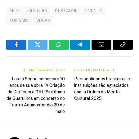
ARTE
CULTURA
DESTAQUE
EVENTO
TURISMO
VIAJAR
Facebook
Twitter
WhatsApp
Telegram
E-
Copiar
mail
link
MATÉRIA ANTERIOR
PRÓXIMO MATÉRIA
Lalalli Senna comemora 10
Personalidades brasileiras e
anos de sua obra “A Criação
instituições são agraciados
do Dia” com a GRU Sinfônica
com a Ordem do Mérito
de Guarulhos em concerto no
Cultural 2025
Teatro Adamastor dia 29 de
maio