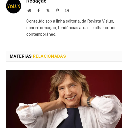
Redação
Site
Facebook
X
Pinterest
Instagram
(Twitter)
Conteúdo sob a linha editorial da Revista Vislun,
com informação, tendências atuais e olhar crítico
contemporâneo.
MATÉRIAS
RELACIONADAS