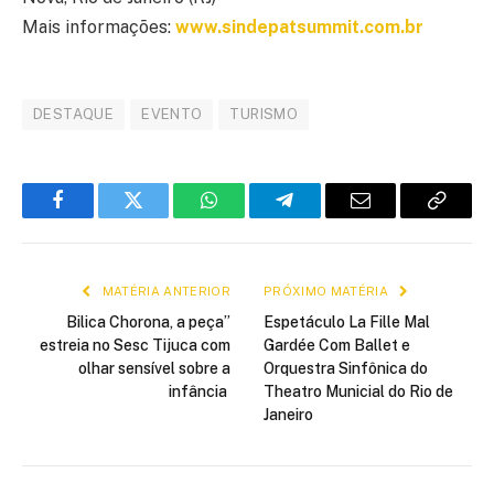
Mais informações:
www.sindepatsummit.com.br
DESTAQUE
EVENTO
TURISMO
Facebook
Twitter
WhatsApp
Telegram
E-
Copiar
mail
link
MATÉRIA ANTERIOR
PRÓXIMO MATÉRIA
Bilica Chorona, a peça”
Espetáculo La Fille Mal
estreia no Sesc Tijuca com
Gardée Com Ballet e
olhar sensível sobre a
Orquestra Sinfônica do
infância
Theatro Municial do Rio de
Janeiro