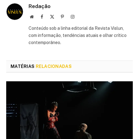
Redação
Site
Facebook
X
Pinterest
Instagram
(Twitter)
Conteúdo sob a linha editorial da Revista Vislun,
com informação, tendências atuais e olhar crítico
contemporâneo.
MATÉRIAS
RELACIONADAS