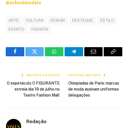
@schoolmodels
ARTE
CULTURA
DESIGN
DESTAQUE
ESTILO
EVENTO
FASHION
Facebook
Twitter
WhatsApp
Telegram
E-
Copiar
mail
link
MATÉRIA ANTERIOR
PRÓXIMO MATÉRIA
O espetáculo O FIGURANTE
Olimpíadas de Paris: marcas
estreia dia 19 de julho no
de moda assinam uniformes
Teatro Fashion Mall
delegações
Redação