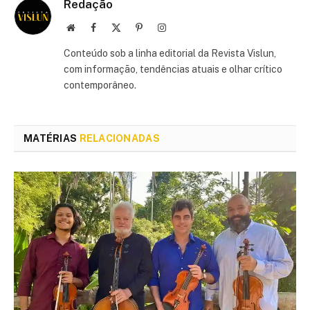
Redação
Site
Facebook
X
Pinterest
Instagram
(Twitter)
Conteúdo sob a linha editorial da Revista Vislun,
com informação, tendências atuais e olhar crítico
contemporâneo.
MATÉRIAS
RELACIONADAS