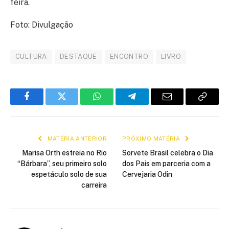
feira.
Foto: Divulgação
CULTURA
DESTAQUE
ENCONTRO
LIVRO
Facebook
Twitter
WhatsApp
Telegram
E-
Copiar
mail
link
MATÉRIA ANTERIOR
PRÓXIMO MATÉRIA
Marisa Orth estreia no Rio
Sorvete Brasil celebra o Dia
“Bárbara”, seu primeiro solo
dos Pais em parceria com a
espetáculo solo de sua
Cervejaria Odin
carreira