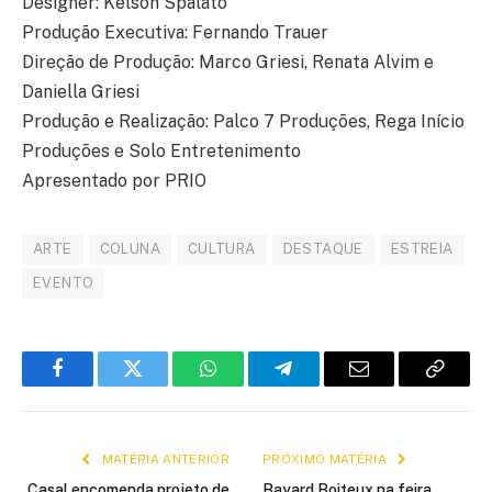
Designer: Kelson Spalato
Produção Executiva: Fernando Trauer
Direção de Produção: Marco Griesi, Renata Alvim e
Daniella Griesi
Produção e Realização: Palco 7 Produções, Rega Início
Produções e Solo Entretenimento
Apresentado por PRIO
ARTE
COLUNA
CULTURA
DESTAQUE
ESTREIA
EVENTO
Facebook
Twitter
WhatsApp
Telegram
E-
Copiar
mail
link
MATÉRIA ANTERIOR
PRÓXIMO MATÉRIA
Casal encomenda projeto de
Bayard Boiteux na feira