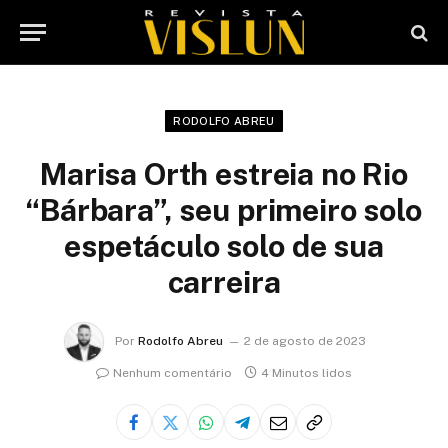
RODOLFO ABREU
Marisa Orth estreia no Rio
“Bárbara”, seu primeiro solo
espetáculo solo de sua
carreira
Por
Rodolfo Abreu
2 de agosto de 2023
Nenhum comentário
4 Minutos lidos