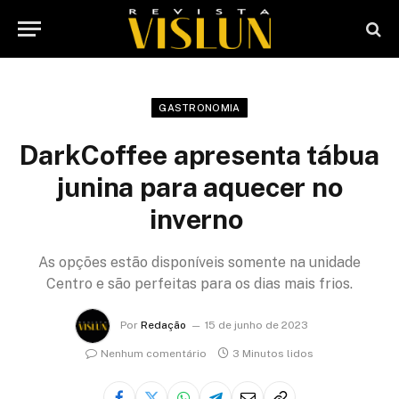
GASTRONOMIA
DarkCoffee apresenta tábua
junina para aquecer no
inverno
As opções estão disponíveis somente na unidade
Centro e são perfeitas para os dias mais frios.
Por
Redação
15 de junho de 2023
Nenhum comentário
3 Minutos lidos