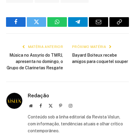
Facebook
Twitter
WhatsApp
Telegram
E-
Copiar
mail
link
MATÉRIA ANTERIOR
PRÓXIMO MATÉRIA
Música no Assyrio do TMRJ,
Bayard Boiteux recebe
apresenta no domingo, o
amigos para coquetel souper
Grupo de Clarinetas Resgate
Redação
Site
Facebook
X
Pinterest
Instagram
(Twitter)
Conteúdo sob a linha editorial da Revista Vislun,
com informação, tendências atuais e olhar crítico
contemporâneo.