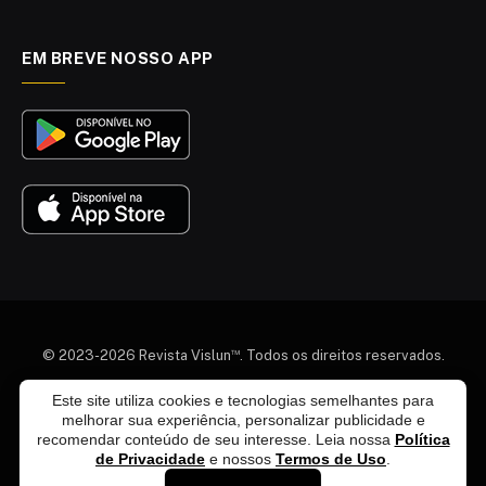
EM BREVE NOSSO APP
™
© 2023-2026 Revista Vislun
. Todos os direitos reservados.
Este site utiliza cookies e tecnologias semelhantes para
Quem somos
Colaboradores
Agenda Cultural
melhorar sua experiência, personalizar publicidade e
Termos e Condições
Política de Privacidade
recomendar conteúdo de seu interesse. Leia nossa
Política
Política de Exclusão de Dados
Política Editorial
de Privacidade
e nossos
Termos de Uso
.
Fale Conosco
Anuncie Conosco