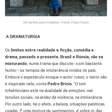
Um jardim para tchekhov -Fotos: Filipe Costa
A DRAMATURGIA
Os
limites entre realidade e ficção, comédia e
drama, passado e presente, Brasil e Rússia, vão se
misturando
, numa trama que discute – com bastante
humor – os tempos de intolerância vividos no país.
Embora o espetáculo evoque o autor russo, o texto não
é inspirado nele, conta
Pedro Brício
. “
O tom
tchekhoviano está na dualidade de emoções, nas
tensões sociais, na aridez da violência, na intolerância.
Por outro lado, há o afeto, a beleza, situações patéticas,
risadas. É uma mistura de sentimentos, é sobre rir das