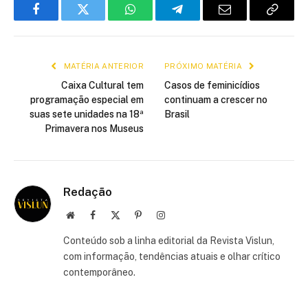
Facebook
Twitter
WhatsApp
Telegram
E-
Copiar
mail
link
MATÉRIA ANTERIOR
PRÓXIMO MATÉRIA
Caixa Cultural tem
Casos de feminicídios
programação especial em
continuam a crescer no
suas sete unidades na 18ª
Brasil
Primavera nos Museus
Redação
Site
Facebook
X
Pinterest
Instagram
(Twitter)
Conteúdo sob a linha editorial da Revista Vislun,
com informação, tendências atuais e olhar crítico
contemporâneo.