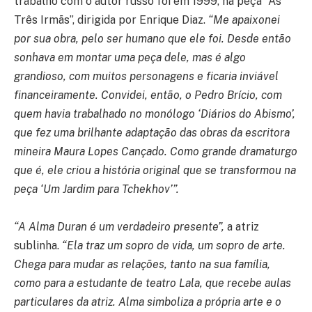
trabalho com o autor russo foi em 1999, na peça “As
Três Irmãs”, dirigida por Enrique Diaz.
“Me apaixonei
por sua obra, pelo ser humano que ele foi. Desde então
sonhava em montar uma peça dele, mas é algo
grandioso, com muitos personagens e ficaria inviável
financeiramente. Convidei, então, o Pedro Brício, com
quem havia trabalhado no monólogo ‘Diários do Abismo’,
que fez uma brilhante adaptação das obras da escritora
mineira Maura Lopes Cançado. Como grande dramaturgo
que é, ele criou a história original que se transformou na
peça ‘Um Jardim para Tchekhov’”.
“A Alma Duran é um verdadeiro presente”,
a atriz
sublinha.
“Ela traz um sopro de vida, um sopro de arte.
Chega para mudar as relações, tanto na sua família,
como para a estudante de teatro Lala, que recebe aulas
particulares da atriz. Alma simboliza a própria arte e o