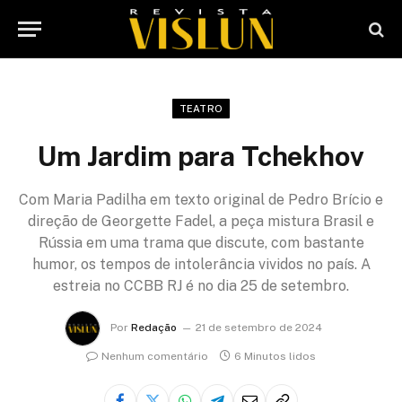
TEATRO
Um Jardim para Tchekhov
Com Maria Padilha em texto original de Pedro Brício e
direção de Georgette Fadel, a peça mistura Brasil e
Rússia em uma trama que discute, com bastante
humor, os tempos de intolerância vividos no país. A
estreia no CCBB RJ é no dia 25 de setembro.
Por
Redação
21 de setembro de 2024
Nenhum comentário
6 Minutos lidos