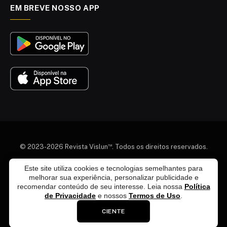
EM BREVE NOSSO APP
™
© 2023-2026 Revista Vislun
. Todos os direitos reservados.
Quem somos
Colaboradores
Agenda Cultural
Este site utiliza cookies e tecnologias semelhantes para
melhorar sua experiência, personalizar publicidade e
Termos e Condições
Política de Privacidade
recomendar conteúdo de seu interesse. Leia nossa
Política
Política de Exclusão de Dados
Política Editorial
de Privacidade
e nossos
Termos de Uso
.
Fale Conosco
Anuncie Conosco
CIENTE