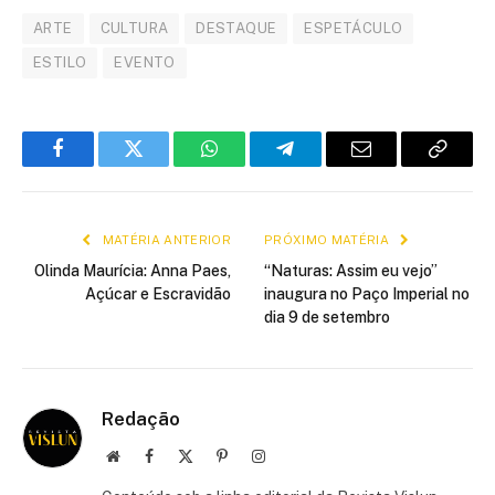
ARTE
CULTURA
DESTAQUE
ESPETÁCULO
ESTILO
EVENTO
Facebook
Twitter
WhatsApp
Telegram
E-
Copiar
mail
link
MATÉRIA ANTERIOR
PRÓXIMO MATÉRIA
Olinda Maurícia: Anna Paes,
“Naturas: Assim eu vejo”
Açúcar e Escravidão
inaugura no Paço Imperial no
dia 9 de setembro
Redação
Site
Facebook
X
Pinterest
Instagram
(Twitter)