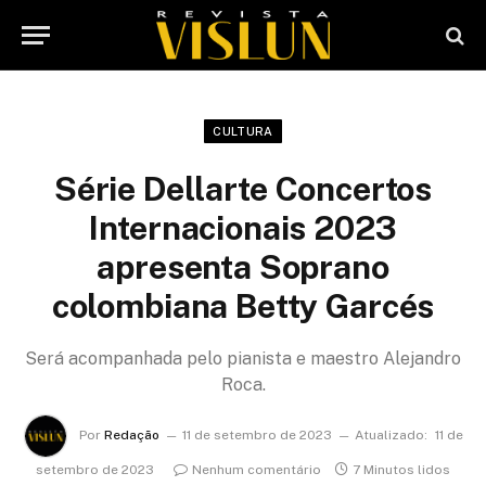
CULTURA
Série Dellarte Concertos
Internacionais 2023
apresenta Soprano
colombiana Betty Garcés
Será acompanhada pelo pianista e maestro Alejandro
Roca.
Por
Redação
11 de setembro de 2023
Atualizado:
11 de
setembro de 2023
Nenhum comentário
7 Minutos lidos