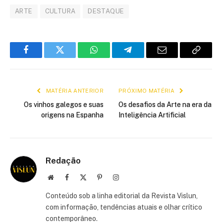
ARTE
CULTURA
DESTAQUE
Facebook
Twitter
WhatsApp
Telegram
E-
Copiar
mail
link
MATÉRIA ANTERIOR
PRÓXIMO MATÉRIA
Os vinhos galegos e suas
Os desafios da Arte na era da
origens na Espanha
Inteligência Artificial
Redação
Site
Facebook
X
Pinterest
Instagram
(Twitter)
Conteúdo sob a linha editorial da Revista Vislun,
com informação, tendências atuais e olhar crítico
contemporâneo.