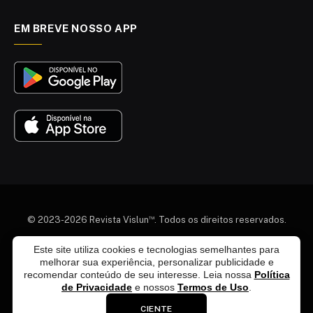
EM BREVE NOSSO APP
™
© 2023-2026 Revista Vislun
. Todos os direitos reservados.
Quem somos
Colaboradores
Agenda Cultural
Este site utiliza cookies e tecnologias semelhantes para
melhorar sua experiência, personalizar publicidade e
Termos e Condições
Política de Privacidade
recomendar conteúdo de seu interesse. Leia nossa
Política
Política de Exclusão de Dados
Política Editorial
de Privacidade
e nossos
Termos de Uso
.
Fale Conosco
Anuncie Conosco
CIENTE