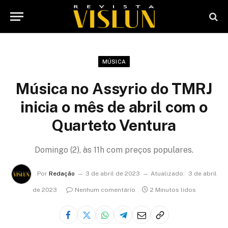
MÚSICA
Música no Assyrio do TMRJ
inicia o mês de abril com o
Quarteto Ventura
Domingo (2), às 11h com preços populares.
Por
Redação
3 de abril de 2023
Atualizado:
3 de abril
de 2023
Nenhum comentário
2 Minutos lidos