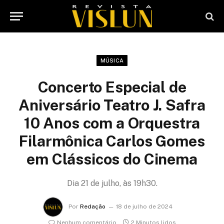
MÚSICA
Concerto Especial de
Aniversário Teatro J. Safra
10 Anos com a Orquestra
Filarmônica Carlos Gomes
em Clássicos do Cinema
Dia 21 de julho, às 19h30.
Por
Redação
18 de julho de 2024
Nenhum comentário
2 Minutos lidos