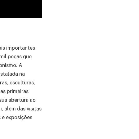
ais importantes
 mil peças que
onismo. A
stalada na
as, esculturas,
as primeiras
sua abertura ao
, além das visitas
s e exposições