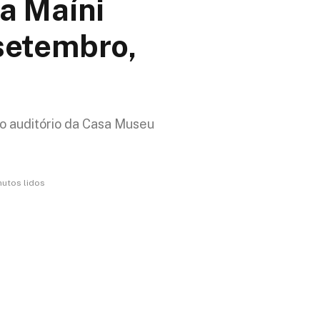
a Maíni
setembro,
no auditório da Casa Museu
nutos lidos