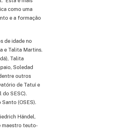
l. Esta é mais
sica como uma
ento e a formação
os de idade no
 e Talita Martins.
á), Talita
mpaio, Soledad
 dentre outros
tório de Tatuí e
al do SESC).
o Santo (OSES).
iedrich Händel,
e maestro teuto-