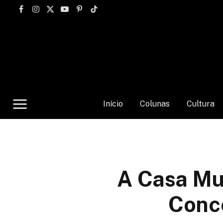
Facebook
Instagram
X
YouTube
Pinterest
TikTok
(Twitter)
Início
Colunas
Cultura
A Casa Mu
Conc