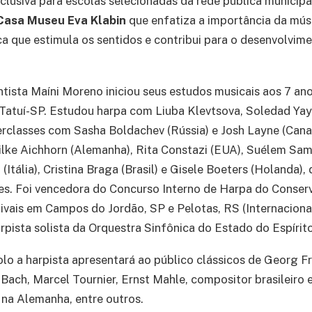
xclusiva para escolas selecionadas da rede pública municipa
Casa Museu Eva Klabin
que enfatiza a importância da mú
ca que estimula os sentidos e contribui para o desenvolvim
tista Maíni Moreno iniciou seus estudos musicais aos 7 an
Tatuí-SP. Estudou harpa com Liuba Klevtsova, Soledad Yaya
classes com Sasha Boldachev (Rússia) e Josh Layne (Canad
 Silke Aichhorn (Alemanha), Rita Constazi (EUA), Suélem Sa
(Itália), Cristina Braga (Brasil) e Gisele Boeters (Holanda),
. Foi vencedora do Concurso Interno de Harpa do Conserva
tivais em Campos do Jordão, SP e Pelotas, RS (Internacion
rpista solista da Orquestra Sinfônica do Estado do Espírit
lo a harpista apresentará ao público clássicos de Georg Fr
Bach, Marcel Tournier, Ernst Mahle, compositor brasileiro 
o na Alemanha, entre outros.