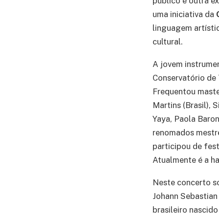
público e outra e
uma iniciativa da
linguagem artísti
cultural.
A jovem instrumen
Conservatório de 
Frequentou master
Martins (Brasil),
Yaya, Paola Baron 
renomados mestres
participou de fes
Atualmente é a ha
Neste concerto so
Johann Sebastian 
brasileiro nascid