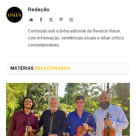
Redação
Site
Facebook
X
Pinterest
Instagram
(Twitter)
Conteúdo sob a linha editorial da Revista Vislun,
com informação, tendências atuais e olhar crítico
contemporâneo.
MATÉRIAS
RELACIONADAS