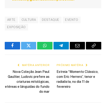
ARTE
CULTURA
DESTAQUE
EVENTO
EXPOSIÇÃO
Facebook
Twitter
WhatsApp
Telegram
E-
Copiar
mail
link
MATÉRIA ANTERIOR
PRÓXIMO MATÉRIA
Nova Coleção Jean Paul
Estreia “Momento Clássico,
Gaultier, Ludovic prefere as
com Eric Herrero”, tenor e
criaturas mitológicas,
radialista, no dia 11 de
etéreas e lânguidas do fundo
fevereiro
do mar