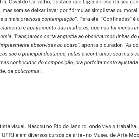
ra, Osvaldo Carvalho, destaca que Lígia apresenta seu co
a, mas sem se deixar levar por fórmulas simplistas ou moral
ios a mais preciosa contemplação”
. Para ele, “Confinadas” é 
ciamento e apagamento das mulheres, que não foi menos im
emia. Transparece certa angústia ao observarmos linhas de
simplesmente absorvidas ao acaso”,
aponta o curador.
“As co
ricas são o principal destaque; nelas encontramos seu mais 
emas conhecidos de composição, ora perfeitamente ajustad
de, de policromia”.
rtista visual. Nasceu no Rio de Janeiro, onde vive e trabalh
 UFRJ e em diversos cursos de arte – no Museu de Arte Mo