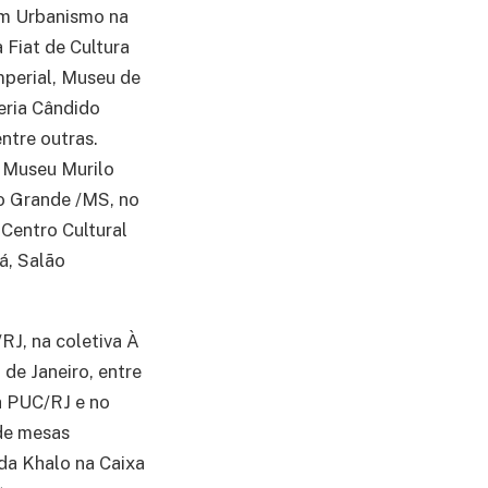
em Urbanismo na
a Fiat de Cultura
mperial, Museu de
leria Cândido
ntre outras.
o Museu Murilo
o Grande /MS, no
 Centro Cultural
á, Salão
RJ, na coletiva À
e Janeiro, entre
a PUC/RJ e no
 de mesas
da Khalo na Caixa