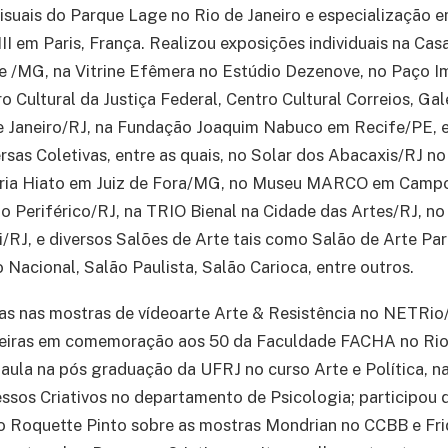
isuais do Parque Lage no Rio de Janeiro e especialização 
III em Paris, França. Realizou exposições individuais na Cas
e /MG, na Vitrine Efêmera no Estúdio Dezenove, no Paço I
o Cultural da Justiça Federal, Centro Cultural Correios, Ga
e Janeiro/RJ, na Fundação Joaquim Nabuco em Recife/PE, e
ersas Coletivas, entre as quais, no Solar dos Abacaxis/RJ n
ria Hiato em Juiz de Fora/MG, no Museu MARCO em Camp
io Periférico/RJ, na TRIO Bienal na Cidade das Artes/RJ, no
/RJ, e diversos Salões de Arte tais como Salão de Arte Par
 Nacional, Salão Paulista, Salão Carioca, entre outros.
as nas mostras de vídeoarte Arte & Resistência no NETRio/
iras em comemoração aos 50 da Faculdade FACHA no Rio d
 aula na pós graduação da UFRJ no curso Arte e Política, n
ssos Criativos no departamento de Psicologia; participou
o Roquette Pinto sobre as mostras Mondrian no CCBB e Fri