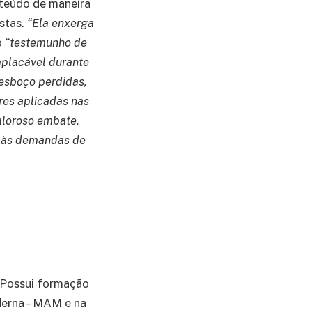
nteúdo de maneira
istas.
“Ela enxerga
o
“testemunho de
placável durante
 esboço perdidas,
res aplicadas nas
caloroso embate,
a às demandas de
a. Possui formação
derna – MAM e na