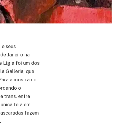
o e seus
de Janeiro na
e Lígia foi um dos
la Galleria, que
Para a mostra no
ordando o
e trans, entre
 única tela em
 mascaradas fazem
.