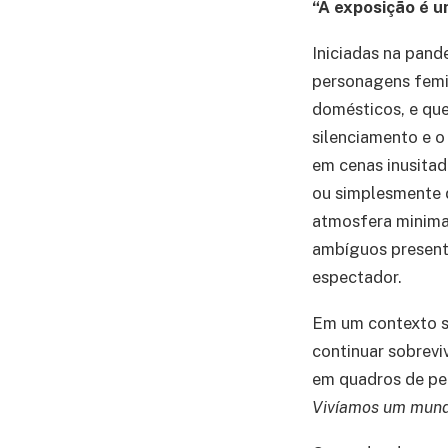
“A exposição é u
Iniciadas na pand
personagens femin
domésticos, e que
silenciamento e o
em cenas inusita
ou simplesmente d
atmosfera minima
ambíguos presente
espectador.
Em um contexto so
continuar sobreviv
em quadros de p
Vivíamos um mund