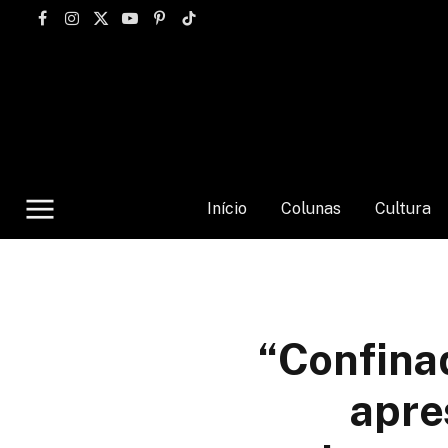
Facebook
Instagram
X
YouTube
Pinterest
TikTok
(Twitter)
Início
Colunas
Cultura
“Confinad
apre