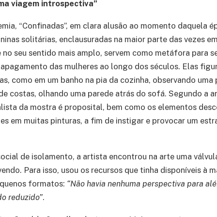
ma viagem introspectiva”
emia, “Confinadas”, em clara alusão ao momento daquela é
inas solitárias, enclausuradas na maior parte das vezes e
 no seu sentido mais amplo, servem como metáfora para se 
 apagamento das mulheres ao longo dos séculos. Elas figu
das, como em um banho na pia da cozinha, observando uma
e costas, olhando uma parede atrás do sofá. Segundo a art
lista da mostra é proposital, bem como os elementos des
s em muitas pinturas, a fim de instigar e provocar um es
cial de isolamento, a artista encontrou na arte uma válvul
endo. Para isso, usou os recursos que tinha disponíveis à m
equenos formatos:
“Não havia nenhuma perspectiva para alé
o reduzido”
.