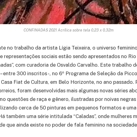
CONFINADAS 2021 Acrílica sobre tela 0,23 x 0,32m
e no trabalho da artista Lígia Teixeira, o universo feminin
 representações sociais estão sendo apresentados no Rio 
adas”, com curadoria de Osvaldo Carvalho. Este trabalho d
– entre 300 inscritos -, no 6º Programa de Seleção da Picco
 Casa Fiat de Cultura, em Belo Horizonte, no ano passado. 
orreios, foram desenvolvidas mais algumas novas séries ab
o questões de raça e gênero, ilustradas por noivas negras 
alizando cerca de 50 pinturas em pequenos formatos e uma
Há também uma série intitulada “Caladas”, onde mulheres
ade que ainda existe no poder de fala feminino na sociedade