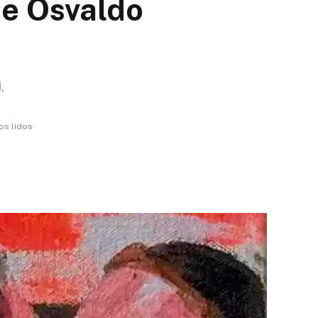
de Osvaldo
.
os lidos