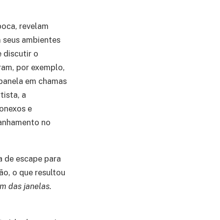
poca, revelam
m seus ambientes
discutir o
ram, por exemplo,
 panela em chamas
ista, a
conexos e
tranhamento no
a de escape para
ão, o que resultou
m das janelas.