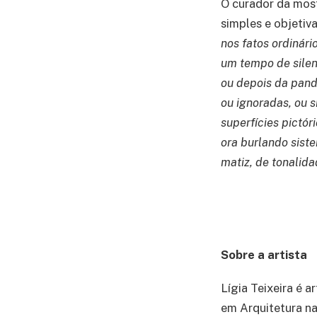
O curador da most
simples e objetiv
nos fatos ordinár
um tempo de silen
ou depois da pand
ou ignoradas, ou 
superfícies pictó
ora burlando sist
matiz, de tonalida
Sobre a artista
Lígia Teixeira é a
em Arquitetura na