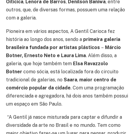
Oiticica
,
Lenora de Barros
,
Denilson Baniwa
, entre
outros, que, de diversas formas, possuem uma relação
com a galeria.
Pioneira em vários aspectos, A Gentil Carioca fez
história ao longo dos anos, sendo a
primeira galeria
brasileira fundada por artistas plásticos
–
Márcio
Botner, Ernesto Neto e Laura Lima
. Além disso, a
galeria, que hoje também tem
Elsa Ravazzolo
Botner
como sócia, está localizada fora do circuito
tradicional de galerias, no
Saara
,
maior centro de
comércio popular da cidade
. Com uma programação
diferenciada e agregadora, há dois anos também possui
um espaço em São Paulo.
“A Gentil já nasce misturada para captar e difundir a
diversidade da arte no Brasil e no mundo. Tem como
maior objetivo fazer-se um lugar para pensar, produzir,