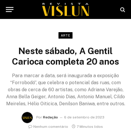
ARTE
Neste sábado, A Gentil
Carioca completa 20 anos
Para marcar a data, será inaugurada a exposição
“Forrobodó”, que celebra o potencial das ruas, com
obras de cerca de 60 artistas, como Adriana Varejão,
Anna Bella Geiger, Antonio Dias, Antonio Manuel, Cildo
Meireles, Hélio Oiticica, Denilson Baniwa, entre outros.
Por
Redação
6 de setembro de 2023
Nenhum comentário
7 Minutos lidos