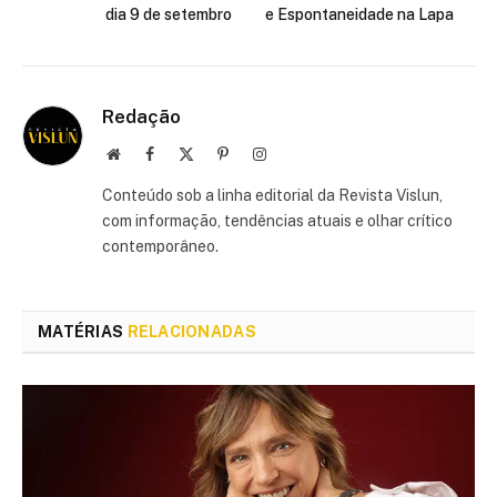
dia 9 de setembro
e Espontaneidade na Lapa
Redação
Site
Facebook
X
Pinterest
Instagram
(Twitter)
Conteúdo sob a linha editorial da Revista Vislun,
com informação, tendências atuais e olhar crítico
contemporâneo.
MATÉRIAS
RELACIONADAS