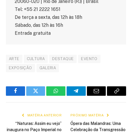
20060-020 | Rio de Janeiro (RJ) | Brasil
Tel: +55 21 2222 1651
De terça a sexta, das 12h às 18h
Sábado, das 12h às 16h
Entrada gratuita
ARTE
CULTURA
DESTAQUE
EVENTO
EXPOSIÇÃO
GALERIA
Facebook
Twitter
WhatsApp
Telegram
E-
Copiar
mail
link
MATÉRIA ANTERIOR
PRÓXIMO MATÉRIA
“Naturas: Assim eu vejo”
Ópera das Malandras: Uma
inaugura no Paço Imperial no
Celebração da Transgressão