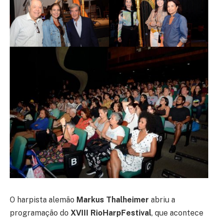
O harpista alemão
Markus Thalheimer
abriu a
programação do
XVIII RioHarpFestival
, que acontece