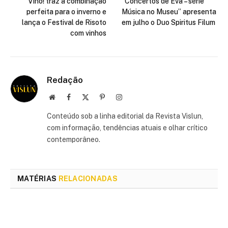
Vino! traz a combinação
“Concertos de Eva – série
perfeita para o inverno e
Música no Museu” apresenta
lança o Festival de Risoto
em julho o Duo Spiritus Filum
com vinhos
Redação
Site
Facebook
X
Pinterest
Instagram
(Twitter)
Conteúdo sob a linha editorial da Revista Vislun,
com informação, tendências atuais e olhar crítico
contemporâneo.
MATÉRIAS
RELACIONADAS