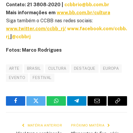
Contato: 21 3808-2020 |
ccbbrio@bb.com.br
Mais informações em
www.bb.com.br/cultura
Siga também o CCBB nas redes sociais:
www.twitter.com/ccbb_rj/
www.facebook.com/ccbb.
rj
|
@ccbbrj
Fotos: Marco Rodrigues
ARTE
BRASIL
CULTURA
DESTAQUE
EUROPA
EVENTO
FESTIVAL
Facebook
Twitter
WhatsApp
Telegram
E-
Copiar
mail
link
MATÉRIA ANTERIOR
PRÓXIMO MATÉRIA