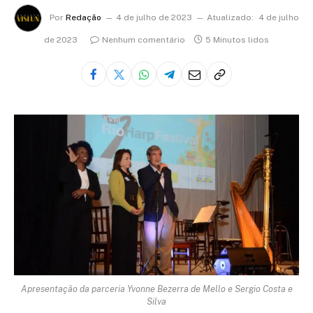
Por
Redação
4 de julho de 2023
Atualizado:
4 de julho
de 2023
Nenhum comentário
5 Minutos lidos
Apresentação da parceria Yvonne Bezerra de Mello e Sergio Costa e
Silva