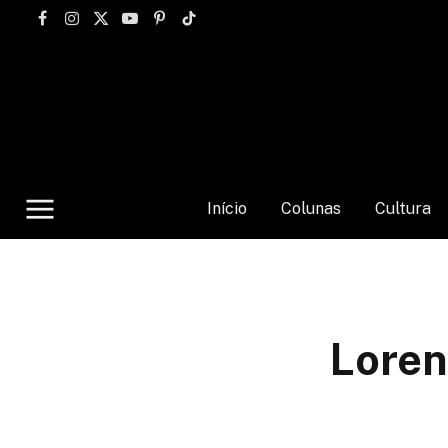
Facebook
Instagram
X
YouTube
Pinterest
TikTok
(Twitter)
Início
Colunas
Cultura
Loren