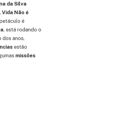
na da Silva
 Vida Não é
spetáculo é
ra
, está rodando o
o dos anos,
ncias
estão
algumas
missões