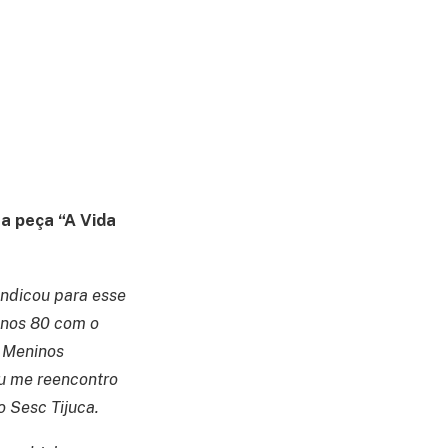
a peça “A Vida
indicou para esse
 anos 80 com o
s Meninos
eu me reencontro
o Sesc Tijuca.