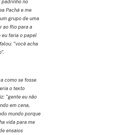
 padrinho no
rea Pachá e me
e um grupo de uma
r ao Rio para a
 eu faria o papel
 falou: “você acha
”.
eça como se fosse
eria o texto
iz: “gente eu não
mundo em cena,
 todo mundo porque
nha vida para me
de ensaios