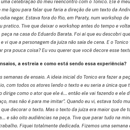
 uma celebração do meu reencontro com o Tonico. Ele é meu
e me ligou para falar que faria a direção de um texto da And
podia negar. Estava fora do Rio, em Paraty, num workshop d
u pratico. Tive que deixar o workshop antes do tempo e volta
a peça na casa do Eduardo Barata. Foi aí que eu descobri que
to e vi que a personagem da juíza não saía de cena. E o Tonico
ar pra pouca coisa? Eu vou querer que você decore esse texto
saios, a estreia e como está sendo essa experiência?
s semanas de ensaio. A ideia inicial do Tonico era fazer a p
o, com todos os atores lendo o texto e eu seria a única que t
 dirige como o ator que ele é… então ele vai fazendo e ele d
faço, mas não é para me imitar”. Quando eu vi, estava todo 
que decorar o texto. Mas o texto da juíza era maior que de
a… e são oito audiências na peça. Tive que parar tudo na mi
trabalho. Fiquei totalmente dedicada. Fizemos uma semana 