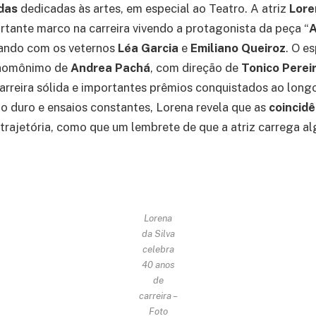
adas
dedicadas às artes, em especial ao Teatro. A atriz
Lore
rtante marco na carreira vivendo a protagonista da peça “
A
nando com os veternos
Léa Garcia
e
Emiliano Queiroz
. O e
 homônimo de
Andrea Pachá
, com direção de
Tonico Perei
arreira sólida e importantes prêmios conquistados ao long
ho duro e ensaios constantes, Lorena revela que as
coincidê
trajetória, como que um lembrete de que a atriz carrega 
Lorena
da Silva
celebra
40 anos
de
carreira –
Foto