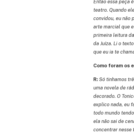
Então essa peça é
teatro. Quando el
convidou, eu não 
arte marcial que e
primeira leitura d
da Juíza. Li o tex
que eu ia te cham
Como foram os en
R:
Só tinhamos trê
uma novela de rádi
decorado. O Tonico
explico nada, eu 
todo mundo tendo 
ela não sai de cen
concentrar nesse 