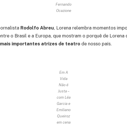
Fernando
Ocazione
jornalista
Rodolfo Abreu
, Lorena relembra momentos impo
entre o Brasil e a Europa, que mostram o porquê de Lorena d
mais importantes atrizes de teatro
de nosso país.
Em A
Vida
Não é
Justa –
com Léa
Garcia e
Emiliano
Queiroz
em cena