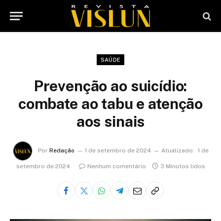
SAÚDE
Prevenção ao suicídio:
combate ao tabu e atenção
aos sinais
Por
Redação
1 de setembro de 2024
Atualizado:
1 de
setembro de 2024
Nenhum comentário
3 Minutos lidos