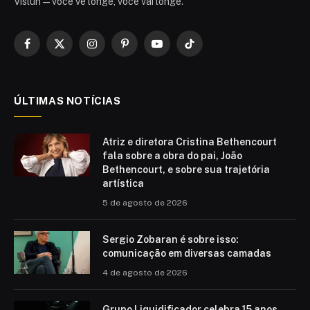
Vislun — você vê longe, você vai longe.
Facebook
X
Instagram
Pinterest
YouTube
TikTok
(Twitter)
ÚLTIMAS NOTÍCIAS
Atriz e diretora Cristina Bethencourt
fala sobre a obra do pai, João
Bethencourt, e sobre sua trajetória
artística
5 de agosto de 2026
Sergio Zobaran é sobre isso:
comunicação em diversas camadas
4 de agosto de 2026
Grupo Liquidificador celebra 15 anos