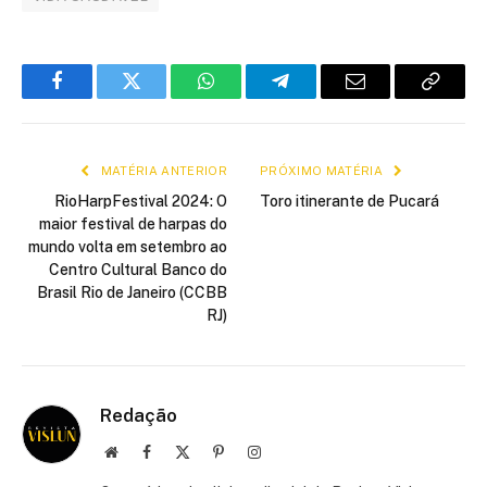
Facebook
Twitter
WhatsApp
Telegram
E-
Copiar
mail
link
MATÉRIA ANTERIOR
PRÓXIMO MATÉRIA
RioHarpFestival 2024: O
Toro itinerante de Pucará
maior festival de harpas do
mundo volta em setembro ao
Centro Cultural Banco do
Brasil Rio de Janeiro (CCBB
RJ)
Redação
Site
Facebook
X
Pinterest
Instagram
(Twitter)