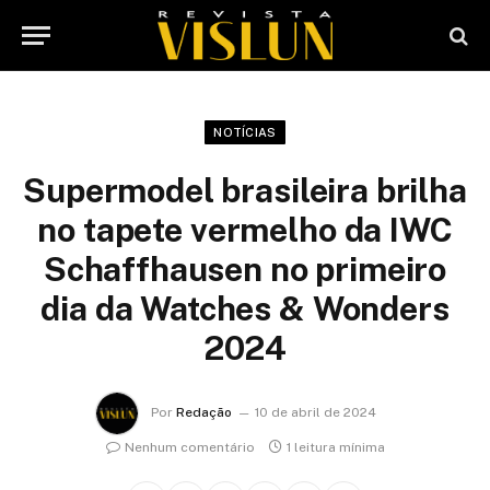
NOTÍCIAS
Supermodel brasileira brilha
no tapete vermelho da IWC
Schaffhausen no primeiro
dia da Watches & Wonders
2024
Por
Redação
10 de abril de 2024
Nenhum comentário
1 leitura mínima