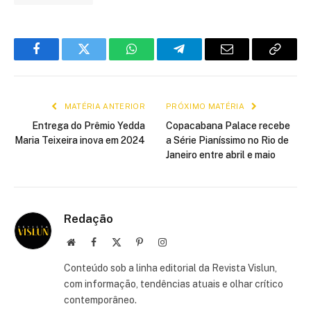
Facebook
Twitter
WhatsApp
Telegram
E-
Copiar
mail
link
MATÉRIA ANTERIOR
PRÓXIMO MATÉRIA
Entrega do Prêmio Yedda
Copacabana Palace recebe
Maria Teixeira inova em 2024
a Série Pianíssimo no Rio de
Janeiro entre abril e maio
Redação
Site
Facebook
X
Pinterest
Instagram
(Twitter)
Conteúdo sob a linha editorial da Revista Vislun,
com informação, tendências atuais e olhar crítico
contemporâneo.