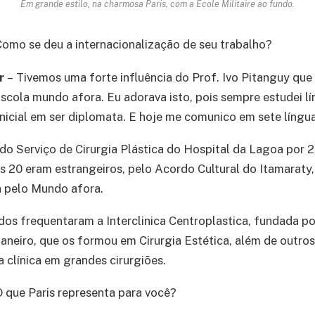
Em grande estilo, na charmosa Paris, com a Ecole Militaire ao fundo.
Como se deu a internacionalização de seu trabalho?
er
– Tivemos uma forte influência do Prof. Ivo Pitanguy que
Escola mundo afora. Eu adorava isto, pois sempre estudei l
inicial em ser diplomata. E hoje me comunico em sete língua
 do Serviço de Cirurgia Plástica do Hospital da Lagoa por 
s 20 eram estrangeiros, pelo Acordo Cultural do Itamaraty
ca pelo Mundo afora.
os frequentaram a Interclinica Centroplastica, fundada p
Janeiro, que os formou em Cirurgia Estética, além de outr
 clínica em grandes cirurgiões.
O que Paris representa para você?