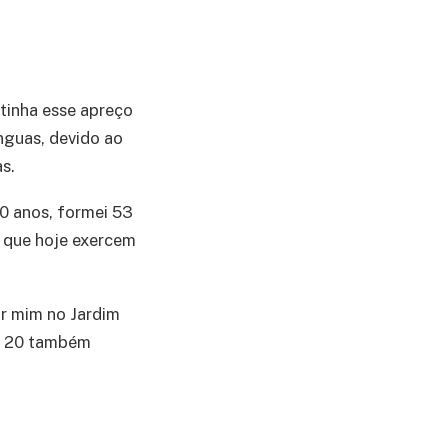
 tinha esse apreço
ínguas, devido ao
s.
20 anos, formei 53
, que hoje exercem
or mim no Jardim
os 20 também