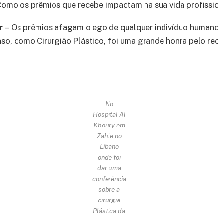
Como os prêmios que recebe impactam na sua vida profissi
er
– Os prêmios afagam o ego de qualquer indivíduo humano
so, como Cirurgião Plástico, foi uma grande honra pelo r
No
Hospital Al
Khoury em
Zahle no
Líbano
onde foi
dar uma
conferência
sobre a
cirurgia
Plástica da