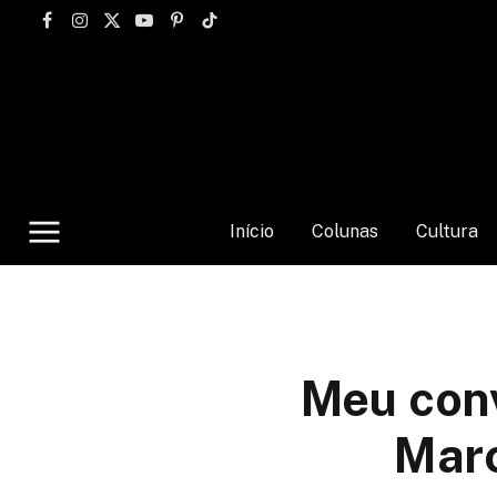
Facebook
Instagram
X
YouTube
Pinterest
TikTok
(Twitter)
Início
Colunas
Cultura
Meu conv
Marc