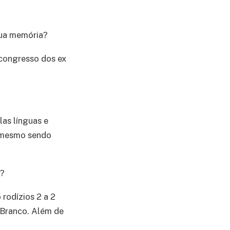
sua memória?
 congresso dos ex
las línguas e
, mesmo sendo
o?
rodízios 2 a 2
 Branco. Além de