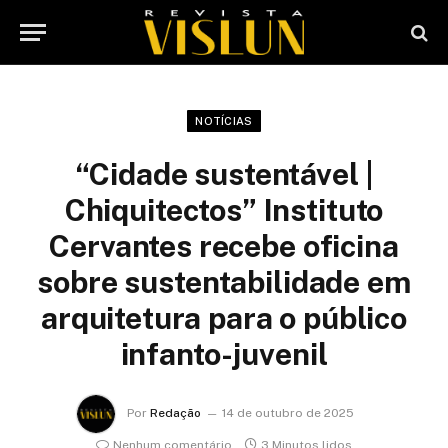
NOTÍCIAS
“Cidade sustentável |
Chiquitectos” Instituto
Cervantes recebe oficina
sobre sustentabilidade em
arquitetura para o público
infanto-juvenil
Por
Redação
14 de outubro de 2025
Nenhum comentário
3 Minutos lidos