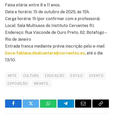
Faixa etária: entre 8 a 11 anos.
Data e horário: 15 de outubro de 2025, às 15h.
Carga horária: 1h (por confirmar com a professora).
Local: Sala Multiusos do Instituto Cervantes RJ.
Endereço: Rua Visconde de Ouro Preto, 62, Botafogo –
Rio de Janeiro
Entrada franca mediante prévia inscrição pelo e-mail
beca-fabiana.dealcantara@cervantes.es
, até o dia
13/10.
ARTE
CULTURA
EDUCAÇÃO
ESTILO
EVENTO
EXPOSIÇÃO
INFANTIL
Facebook
Twitter
WhatsApp
Telegram
E-
Copiar