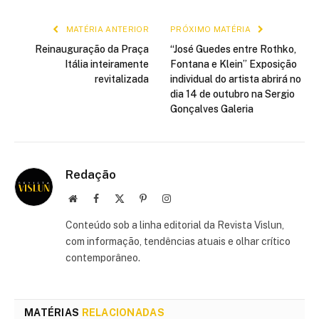
mail
link
MATÉRIA ANTERIOR
PRÓXIMO MATÉRIA
Reinauguração da Praça
“José Guedes entre Rothko,
Itália inteiramente
Fontana e Klein” Exposição
revitalizada
individual do artista abrirá no
dia 14 de outubro na Sergio
Gonçalves Galeria
Redação
Site
Facebook
X
Pinterest
Instagram
(Twitter)
Conteúdo sob a linha editorial da Revista Vislun,
com informação, tendências atuais e olhar crítico
contemporâneo.
MATÉRIAS
RELACIONADAS