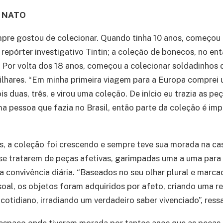
 NATO
pre gostou de colecionar. Quando tinha 10 anos, começou 
repórter investigativo Tintin; a coleção de bonecos, no ent
 Por volta dos 18 anos, começou a colecionar soldadinhos
ilhares. “Em minha primeira viagem para a Europa comprei 
s duas, três, e virou uma coleção. De início eu trazia as pe
a pessoa que fazia no Brasil, então parte da coleção é imp
, a coleção foi crescendo e sempre teve sua morada na cas
 se tratarem de peças afetivas, garimpadas uma a uma para
a convivência diária. “Baseados no seu olhar plural e marca
oal, os objetos foram adquiridos por afeto, criando uma r
 cotidiano, irradiando um verdadeiro saber vivenciado”, ress