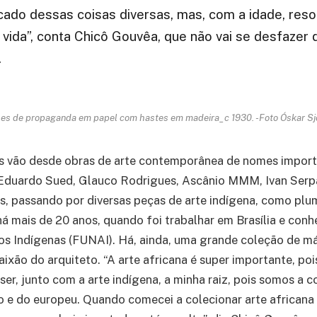
cado dessas coisas diversas, mas, com a idade, resol
a vida”, conta Chicô Gouvêa, que não vai se desfazer 
.
ues de propaganda em papel com hastes em madeira_c 1930. -Foto Óskar Sj
as vão desde obras de arte contemporânea de nomes impor
 Eduardo Sued, Glauco Rodrigues, Ascânio MMM, Ivan Serp
os, passando por diversas peças de arte indígena, como pl
há mais de 20 anos, quando foi trabalhar em Brasília e con
os Indígenas (FUNAI). Há, ainda, uma grande coleção de m
aixão do arquiteto. “A arte africana é super importante, pois
ser, junto com a arte indígena, a minha raiz, pois somos a
o e do europeu. Quando comecei a colecionar arte africana 