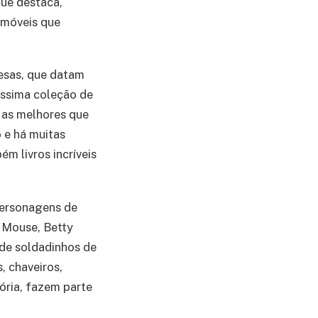
que destaca,
s móveis que
nesas, que datam
íssima coleção de
 as melhores que
 e há muitas
ém livros incríveis
personagens de
 Mouse, Betty
 de soldadinhos de
, chaveiros,
ória, fazem parte