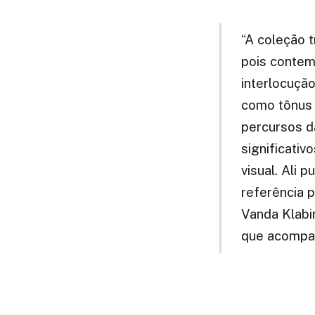
“A coleção t
pois contem
interlocuçã
como tônus 
percursos d
significativ
visual. Ali 
referência p
Vanda Klabi
que acompa