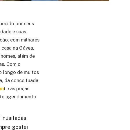
nhecido por seus
idade e suas
ção, com milhares
a casa na Gávea.
 nomes, além de
as. Com o
ao longo de muitos
ha, da conceituada
om
) e as peças
ante agendamento.
inusitadas,
mpre gostei