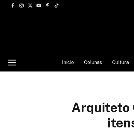
Facebook
Instagram
X
YouTube
Pinterest
TikTok
(Twitter)
Início
Colunas
Cultura
Arquiteto
iten