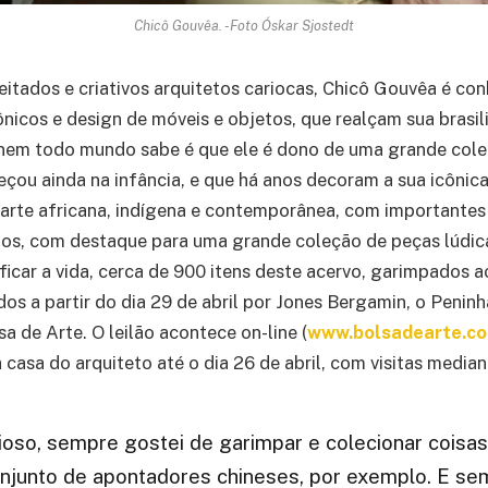
Chicô Gouvêa. -Foto Óskar Sjostedt
itados e criativos arquitetos cariocas, Chicô Gouvêa é co
ônicos e design de móveis e objetos, que realçam sua brasil
 nem todo mundo sabe é que ele é dono de uma grande cole
eçou ainda na infância, e que há anos decoram a sua icônic
arte africana, indígena e contemporânea, com importantes
tos, com destaque para uma grande coleção de peças lúdic
ificar a vida, cerca de 900 itens deste acervo, garimpados 
dos a partir do dia 29 de abril por Jones Bergamin, o Penin
sa de Arte. O leilão acontece on-line (
www.bolsadearte.c
 casa do arquiteto até o dia 26 de abril, com visitas medi
oso, sempre gostei de garimpar e colecionar coisas 
junto de apontadores chineses, por exemplo. E se