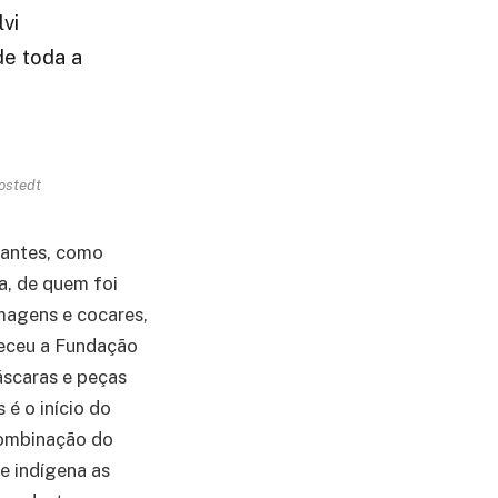
vi
de toda a
ostedt
tantes, como
a, de quem foi
umagens e cocares,
heceu a Fundação
áscaras e peças
 é o início do
 combinação do
e indígena as