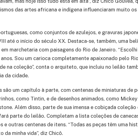
avam, mas hoje isso tudo está em alta”, diz Chicô Gouvêa, 
fismos das artes africana e indígena influenciaram muito o
portuguesas, como conjuntos de azulejos, e gravuras japo
III até o início do século XX. Destaca-se, também, uma bel
 em marchetaria com paisagens do Rio de Janeiro. “Escolhi
e anos. Sou um carioca completamente apaixonado pelo Rio
de na coleção”, conta o arquiteto, que incluiu no leilão tamb
ia da cidade.
s são um capítulo à parte, com centenas de miniaturas de 
rinhos, como Tintin, e de desenhos animados, como Mickey
stone. Além disso, parte de sua imensa e cobiçada coleção
á parte do leilão. Completam a lista coleções de canecas
os e outras centenas de itens. “Todas as peças têm uma hist
da minha vida”, diz Chicô.