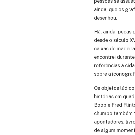
pessoas se assust
ainda, que os gra
desenhou.
Há, ainda, peças 
desde o século XV
caixas de madeira
encontrei durant
referências à cida
sobre a iconograf
Os objetos lúdico
histórias em quad
Boop e Fred Flint
chumbo também far
apontadores, livr
de algum momento 