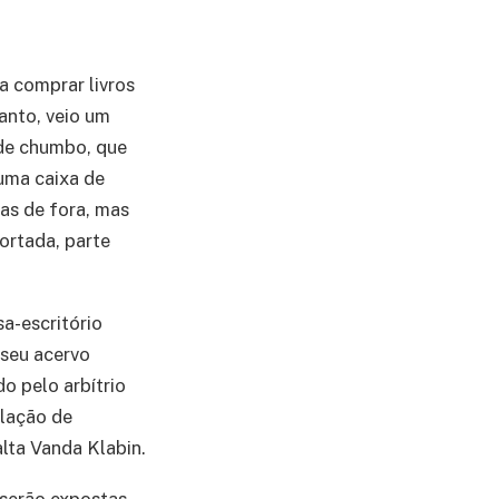
a comprar livros
anto, veio um
 de chumbo, que
uma caixa de
ças de fora, mas
ortada, parte
a-escritório
 seu acervo
do pelo arbítrio
elação de
alta Vanda Klabin.