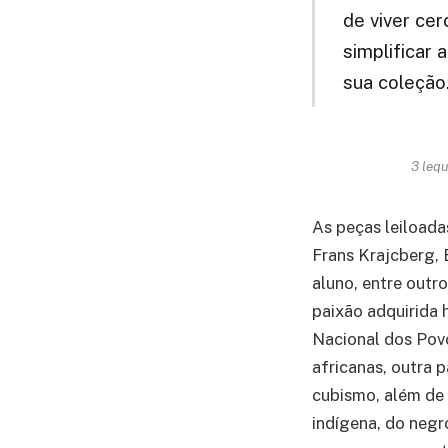
de viver cer
simplificar 
sua coleção
3 leq
As peças leiload
Frans Krajcberg,
aluno, entre outr
paixão adquirida 
Nacional dos Pov
africanas, outra p
cubismo, além de 
indígena, do negr