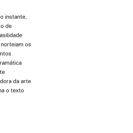
o instante,
so de
asilidade
 norteiam os
entos
gramática
te
adora da arte
na o texto