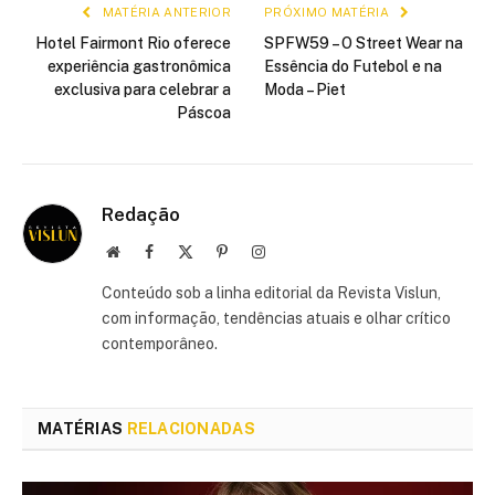
MATÉRIA ANTERIOR
PRÓXIMO MATÉRIA
Hotel Fairmont Rio oferece
SPFW59 – O Street Wear na
experiência gastronômica
Essência do Futebol e na
exclusiva para celebrar a
Moda – Piet
Páscoa
Redação
Site
Facebook
X
Pinterest
Instagram
(Twitter)
Conteúdo sob a linha editorial da Revista Vislun,
com informação, tendências atuais e olhar crítico
contemporâneo.
MATÉRIAS
RELACIONADAS