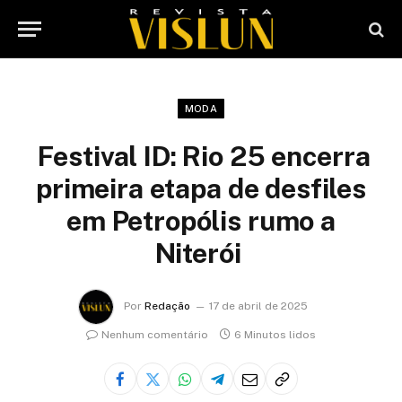
MODA
Festival ID: Rio 25 encerra
primeira etapa de desfiles
em Petropólis rumo a
Niterói
Por
Redação
17 de abril de 2025
Nenhum comentário
6 Minutos lidos