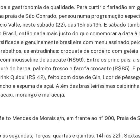
oa e gastronomia de qualidade. Para curtir o feriadão em g
na praia de São Conrado, pensou numa programação especia
cio Valle, neste sábado (22), das 15h às 19h. E sábado tam
Brasil, então nada mais justo do que comemorar a data à 
rsificada e genuinamente brasileira com menu assinado pe
rabalhos, as entradinhas: croquete de cordeiro com gelei
com mousseline de abacate (R$59). Entre os principais, a s
rê de baroa, palmito fresco e farofa crocante (R$85). E pa
rink Quiqui (R$ 42), feito com dose de Gin, licor de pêssego
uncho e espuma de açaí. Além das brasileiríssimas caipirinh
bacaxi, morango e maracujá.
feito Mendes de Morais s/n, em frente ao nº 900, Praia de 
 às segundas; Terças, quartas e quintas: 14h às 22h; Sextas 