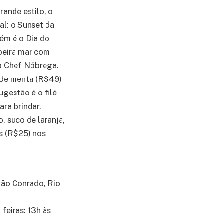
rande estilo, o
l: o Sunset da
bém é o Dia do
beira mar com
lo Chef Nóbrega.
a de menta (R$49)
ugestão é o filé
ra brindar,
, suco de laranja,
as (R$25) nos
São Conrado, Rio
feiras: 13h às