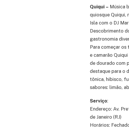
Quiqui –
Música b
quiosque Quiqui, 
Isla com o DJ Mar
Descobrimento do 
gastronomia dive
Para começar os t
e camarão Quiqui 
de dourado com pu
destaque para o d
tônica, hibisco, f
sabores: limão, a
Serviço
:
Endereço: Av. Pre
de Janeiro (RJ)
Horários: Fechado