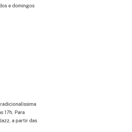
ados e domingos
radicionalíssima
às 17h. Para
zz, a partir das