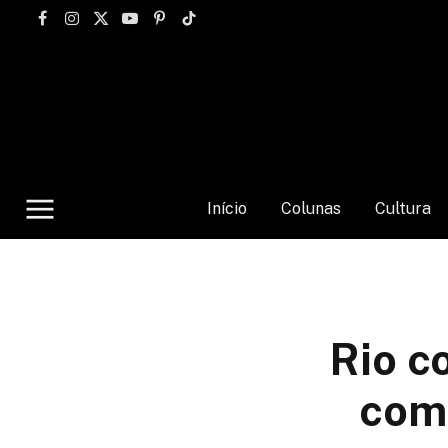
Facebook
Instagram
X
YouTube
Pinterest
TikTok
(Twitter)
Início
Colunas
Cultura
Rio c
com