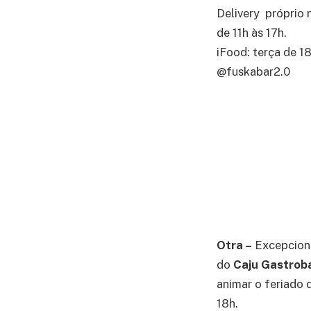
Delivery próprio 
de 11h às 17h.
iFood: terça de 1
@fuskabar2.0
Otra –
Excepciona
do
Caju Gastrob
animar o feriado 
18h.