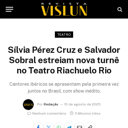
TEATRO
Sílvia Pérez Cruz e Salvador
Sobral estreiam nova turnê
no Teatro Riachuelo Rio
Cantores ibéricos se apresentam pela primeira vez
juntos no Brasil, com show inédito.
Por
Redação
10 de agosto de 2025
Nenhum comentário
3 Minutos lidos