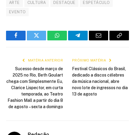
ARTE
CULTURA
DESTAQUE
ESPETÁCULO
EVENTO
Facebook
Twitter
WhatsApp
Telegram
E-
Copiar
mail
link
MATÉRIA ANTERIOR
PRÓXIMO MATÉRIA
Sucesso desde março de
Festival Clássicos do Brasil,
2025 no Rio, Beth Goulart
dedicado a discos célebres
chega com Simplesmente Eu,
da música nacional, abre
Clarice Lispector, em curta
novo lote de ingressos no dia
temporada, ao Teatro
13 de agosto
Fashion Mall a partir do dia 8
de agosto – sexta a domingo
Redação