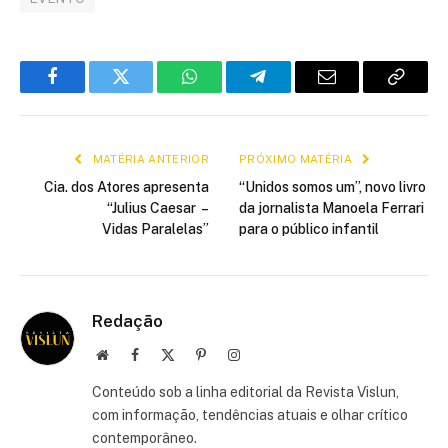
Facebook
Twitter
WhatsApp
Telegram
E-
Copiar
mail
link
MATÉRIA ANTERIOR
PRÓXIMO MATÉRIA
Cia. dos Atores apresenta
“Unidos somos um”, novo livro
“Julius Caesar –
da jornalista Manoela Ferrari
Vidas Paralelas”
para o público infantil
Redação
Site
Facebook
X
Pinterest
Instagram
(Twitter)
Conteúdo sob a linha editorial da Revista Vislun,
com informação, tendências atuais e olhar crítico
contemporâneo.