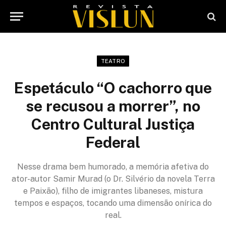
TEATRO
Espetáculo “O cachorro que
se recusou a morrer”, no
Centro Cultural Justiça
Federal
Nesse drama bem humorado, a memória afetiva do
ator-autor Samir Murad (o Dr. Silvério da novela Terra
e Paixão), filho de imigrantes libaneses, mistura
tempos e espaços, tocando uma dimensão onírica do
real.