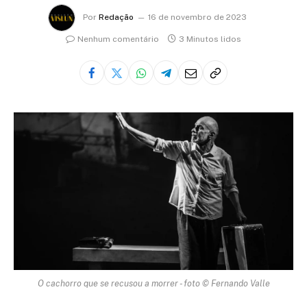
Por
Redação
16 de novembro de 2023
Nenhum comentário
3 Minutos lidos
O cachorro que se recusou a morrer - foto © Fernando Valle