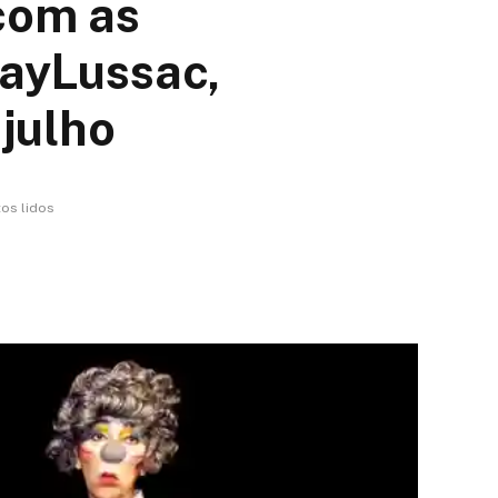
 com as
GayLussac,
 julho
os lidos