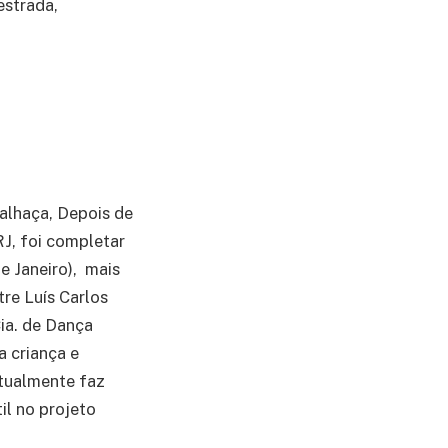
estrada,
palhaça, Depois de
J, foi completar
e Janeiro), mais
re Luís Carlos
ia. de Dança
a criança e
tualmente faz
il no projeto