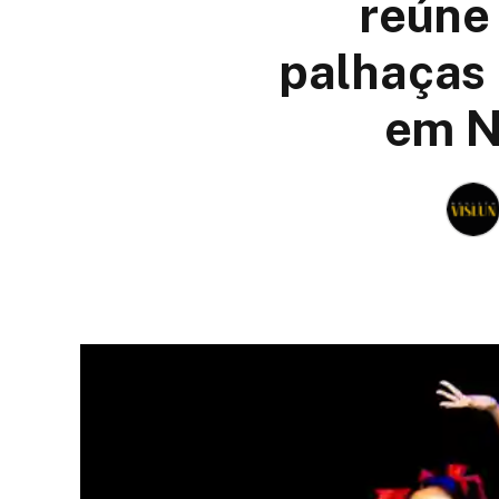
reúne 
palhaças 
em Ni