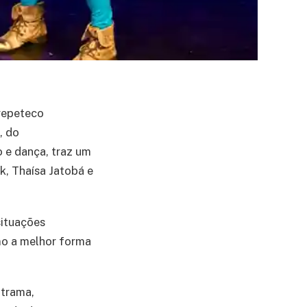
 repeteco
, do
o e dança, traz um
k, Thaísa Jatobá e
ituações
omo a melhor forma
 trama,