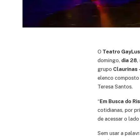
O
Teatro GayLu
domingo,
dia 28
,
grupo
Claurinas
elenco composto d
Teresa Santos.
“
Em Busca do Ris
cotidianas, por p
de acessar o lado
Sem usar a palav