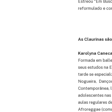
Estreou “Em Busc
reformulado e co
As Claurinas são
Karolyna Canec
Formada em ballet
seus estudos na E
tarde se especial
Nogueira, Dançou
Contemporânea, le
adolescentes nas
aulas regulares de
Afroreggae (comu