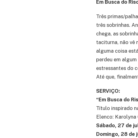
Em Busca do Riso
Três primas/palha
três sobrinhas. A
chega, as sobrinh
taciturna, não vê
alguma coisa está 
perdeu em algum l
estressantes do c
Até que, finalmen
SERVIÇO:
“Em Busca do Ris
Título inspirado n
Elenco: Karolyna 
Sábado, 27 de ju
Domingo, 28 de j