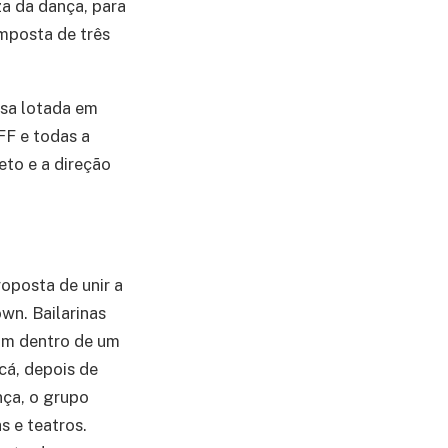
a da dança, para
mposta de três
asa lotada em
FF e todas a
eto e a direção
oposta de unir a
wn. Bailarinas
ram dentro de um
cá, depois de
ça, o grupo
s e teatros.