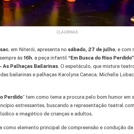
CLAURINAS
ssac
, em Niterói, apresenta no
sábado, 27 de julho
, e com
 sempre às
16h
, a peça infantil
“Em Busca do Riso Perdido”
– As Palhaças Bailarinas
. O espetáculo, que mistura teatr
as bailarinas e palhaças Karolyna Caneca, Michelle Lobac
o Perdido
” tem como tema a procura pelo bom humor em s
rincípio estressantes, buscando a representação teatral c
 lúdico e imagético de crianças e adultos.
ra como elemento principal de compreensão e condução da