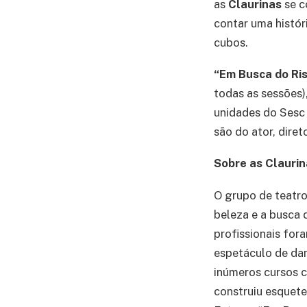
as
Claurinas
se c
contar uma histó
cubos.
“Em Busca do Ris
todas as sessões)
unidades do Sesc 
são do ator, dire
Sobre as Claurin
O grupo de teatro
beleza e a busca 
profissionais for
espetáculo de dan
inúmeros cursos 
construiu esquetes