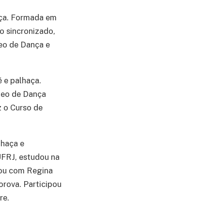
haça. Formada em
o sincronizado,
eo de Dança e
é e palhaça.
cleo de Dança
z o Curso de
lhaça e
UFRJ, estudou na
çou com Regina
orova. Participou
re.