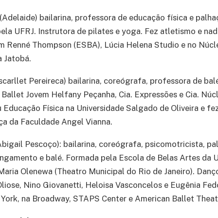
(Adelaide) bailarina, professora de educação física e pal
ela UFRJ. Instrutora de pilates e yoga. Fez atletismo e nad
om Renné Thompson (ESBA), Lúcia Helena Studio e no Núcl
 Jatobá.
carllet Pereireca) bailarina, coreógrafa, professora de bal
 Ballet Jovem Helfany Peçanha, Cia. Expressões e Cia. Nú
Educação Física na Universidade Salgado de Oliveira e fe
a da Faculdade Angel Vianna.
bigail Pescoço): bailarina, coreógrafa, psicomotricista, pa
ongamento e balé. Formada pela Escola de Belas Artes da 
Maria Olenewa (Theatro Municipal do Rio de Janeiro). Dan
Oliose, Nino Giovanetti, Heloisa Vasconcelos e Eugênia Fed
 York, na Broadway, STAPS Center e American Ballet Theat