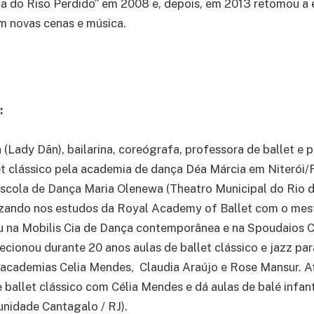
a do Riso Perdido” em 2008 e, depois, em 2013 retomou a 
m novas cenas e música.
:
a
(Lady Dãn), bailarina, coreógrafa, professora de ballet e 
 clássico pela academia de dança Déa Márcia em Niterói/R
scola de Dança Maria Olenewa (Theatro Municipal do Rio d
izando nos estudos da Royal Academy of Ballet com o mest
 na Mobilis Cia de Dança contemporânea e na Spoudaios C
cionou durante 20 anos aulas de ballet clássico e jazz par
 academias Celia Mendes, Claudia Araújo e Rose Mansur. A
 ballet clássico com Célia Mendes e dá aulas de balé infant
nidade Cantagalo / RJ).