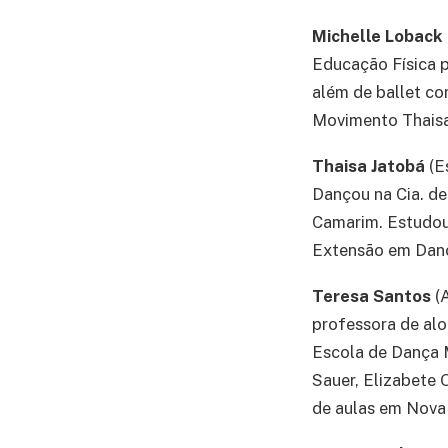
Michelle Loback
Educação Física p
além de ballet c
Movimento Thaisa
Thaisa Jatobá
(Es
Dançou na Cia. de
Camarim. Estudou 
Extensão em Danç
Teresa Santos
(A
professora de al
Escola de Dança 
Sauer, Elizabete 
de aulas em Nova