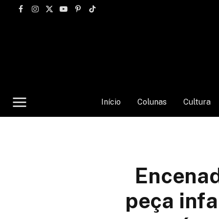
Facebook
Instagram
X
YouTube
Pinterest
TikTok
(Twitter)
Início
Colunas
Cultura
Encenad
peça infa