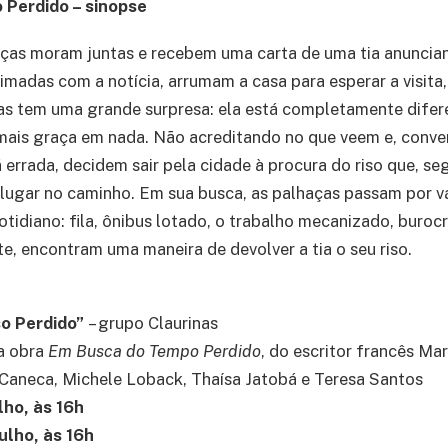
 Perdido – sinopse
ças moram juntas e recebem uma carta de uma tia anunciand
nimadas com a notícia, arrumam a casa para esperar a visita
as tem uma grande surpresa: ela está completamente difere
 mais graça em nada. Não acreditando no que veem e, conve
errada, decidem sair pela cidade à procura do riso que, seg
ugar no caminho. Em sua busca, as palhaças passam por vá
otidiano: fila, ônibus lotado, o trabalho mecanizado, burocr
te, encontram uma maneira de devolver a tia o seu riso.
o Perdido”
– grupo Claurinas
a obra
Em Busca do Tempo Perdido
, do escritor francês Mar
Caneca, Michele Loback, Thaísa Jatobá e Teresa Santos
lho, às 16h
ulho, às 16h