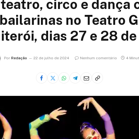
teatro, circo e dança
bailarinas no Teatro 
terói, dias 27 e 28 de
Por
Redação
22 de julho de 2024
Nenhum comentário
4 Minut