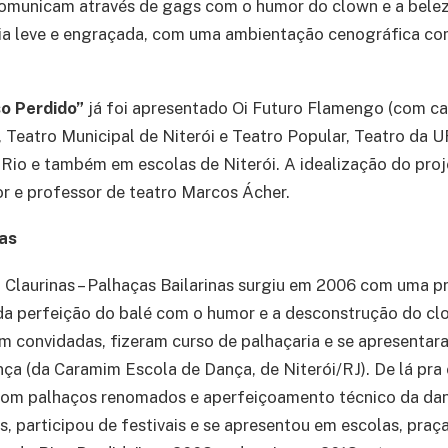
omunicam através de gags com o humor do clown e a belez
ria leve e engraçada, com uma ambientação cenográfica co
o Perdido”
já foi apresentado Oi Futuro Flamengo (com c
, Teatro Municipal de Niterói e Teatro Popular, Teatro da U
Rio e também em escolas de Niterói. A idealização do proj
tor e professor de teatro Marcos Ácher.
as
 Claurinas – Palhaças Bailarinas surgiu em 2006 com uma pr
da perfeição do balé com o humor e a desconstrução do clo
am convidadas, fizeram curso de palhaçaria e se apresenta
ça (da Caramim Escola de Dança, de Niterói/RJ). De lá pra 
com palhaços renomados e aperfeiçoamento técnico da dan
, participou de festivais e se apresentou em escolas, praça