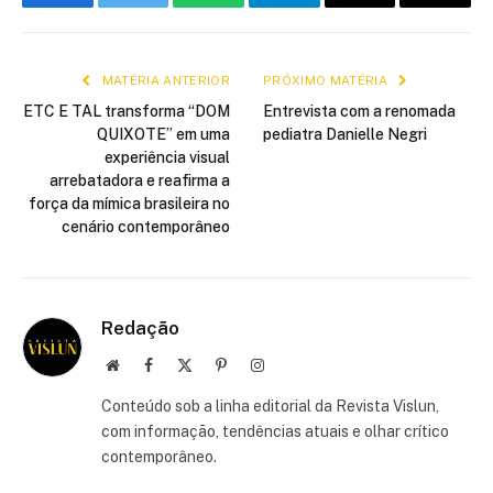
Facebook
Twitter
WhatsApp
Telegram
E-
Copiar
mail
link
MATÉRIA ANTERIOR
PRÓXIMO MATÉRIA
ETC E TAL transforma “DOM
Entrevista com a renomada
QUIXOTE” em uma
pediatra Danielle Negri
experiência visual
arrebatadora e reafirma a
força da mímica brasileira no
cenário contemporâneo
Redação
Site
Facebook
X
Pinterest
Instagram
(Twitter)
Conteúdo sob a linha editorial da Revista Vislun,
com informação, tendências atuais e olhar crítico
contemporâneo.