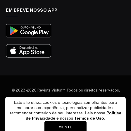
EM BREVE NOSSO APP
™
© 2023-2026 Revista Vislun
. Todos os direitos reservados.
Este site utiliza cookies e tecnologias semelhantes para
Quem somos
Colaboradores
Agenda Cultural
melhorar sua experiência, personalizar publicidade e
Termos e Condições
Política de Privacidade
recomendar conteúdo de seu interesse. Leia nossa
Política
Política de Exclusão de Dados
Política Editorial
de Privacidade
e nossos
Termos de Uso
.
Fale Conosco
Anuncie Conosco
CIENTE