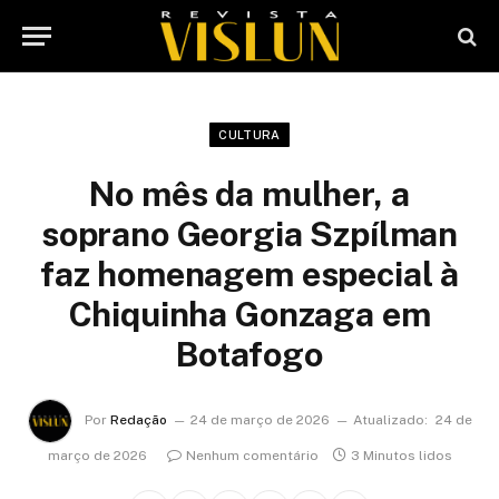
CULTURA
No mês da mulher, a
soprano Georgia Szpílman
faz homenagem especial à
Chiquinha Gonzaga em
Botafogo
Por
Redação
24 de março de 2026
Atualizado:
24 de
março de 2026
Nenhum comentário
3 Minutos lidos