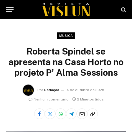
MÚSICA
Roberta Spindel se
apresenta na Casa Horto no
projeto P’ Alma Sessions
Por
Redação
14 de outubro de 2025
Nenhum comentário
2 Minutos lidos