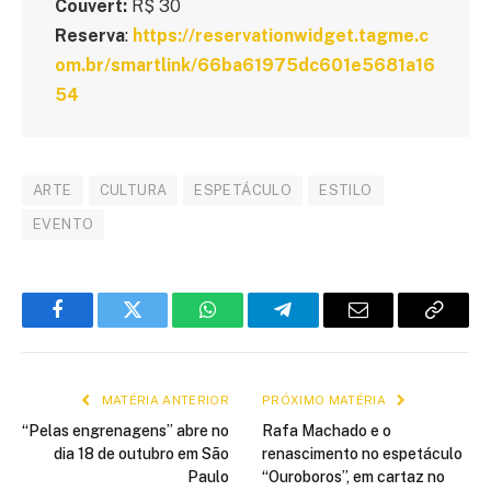
Couvert:
R$ 30
Reserva
:
https://reservationwidget.tagme.c
om.br/smartlink/66ba61975dc601e5681a16
54
ARTE
CULTURA
ESPETÁCULO
ESTILO
EVENTO
Facebook
Twitter
WhatsApp
Telegram
E-
Copiar
mail
link
MATÉRIA ANTERIOR
PRÓXIMO MATÉRIA
“Pelas engrenagens” abre no
Rafa Machado e o
dia 18 de outubro em São
renascimento no espetáculo
Paulo
“Ouroboros”, em cartaz no