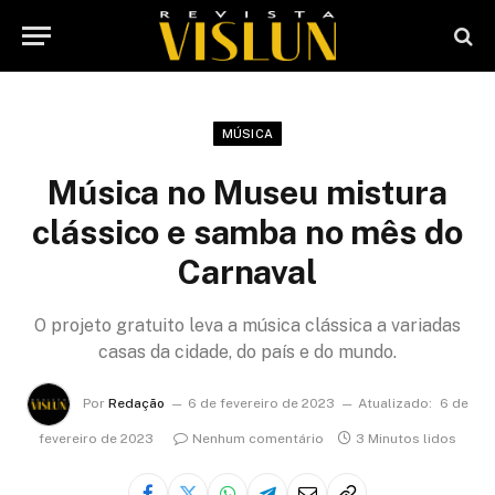
MÚSICA
Música no Museu mistura
clássico e samba no mês do
Carnaval
O projeto gratuito leva a música clássica a variadas
casas da cidade, do país e do mundo.
Por
Redação
6 de fevereiro de 2023
Atualizado:
6 de
fevereiro de 2023
Nenhum comentário
3 Minutos lidos