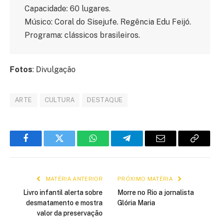
Capacidade: 60 lugares.
Músico: Coral do Sisejufe. Regência Edu Feijó.
Programa: clássicos brasileiros.
Fotos
: Divulgação
ARTE
CULTURA
DESTAQUE
Facebook
Twitter
WhatsApp
Telegram
E-
Copiar
mail
link
MATÉRIA ANTERIOR
PRÓXIMO MATÉRIA
Livro infantil alerta sobre
Morre no Rio a jornalista
desmatamento e mostra
Glória Maria
valor da preservação