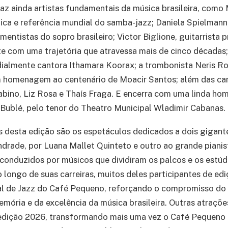
z ainda artistas fundamentais da música brasileira, como 
ca e referência mundial do samba-jazz; Daniela Spielmann
mentistas do sopro brasileiro; Victor Biglione, guitarrista
e com uma trajetória que atravessa mais de cinco décadas;
ialmente cantora Ithamara Koorax; a trombonista Neris Ro
homenagem ao centenário de Moacir Santos; além das can
abino, Liz Rosa e Thaís Fraga. E encerra com uma linda h
 Bublé, pelo tenor do Theatro Municipal Wladimir Cabanas.
 desta edição são os espetáculos dedicados a dois gigant
Andrade, por Luana Mallet Quinteto e outro ao grande pianis
 conduzidos por músicos que dividiram os palcos e os estú
ongo de suas carreiras, muitos deles participantes de edi
val de Jazz do Café Pequeno, reforçando o compromisso do
mória e da excelência da música brasileira. Outras atraçõ
dição 2026, transformando mais uma vez o Café Pequeno