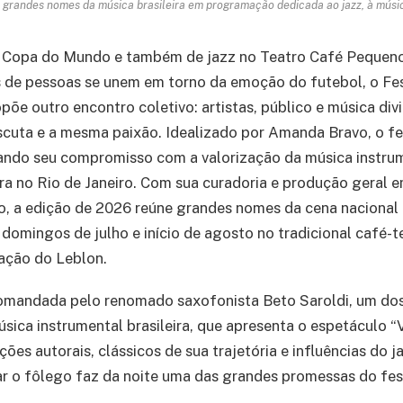
 grandes nomes da música brasileira em programação dedicada ao jazz, à música
e Copa do Mundo e também de jazz no Teatro Café Pequeno
 de pessoas se unem em torno da emoção do futebol, o Fes
õe outro encontro coletivo: artistas, público e música di
cuta e a mesma paixão. Idealizado por Amanda Bravo, o fe
ando seu compromisso com a valorização da música instrum
ira no Rio de Janeiro. Com sua curadoria e produção geral 
, a edição de 2026 reúne grandes nomes da cena nacional 
 domingos de julho e início de agosto no tradicional café-t
ração do Leblon.
comandada pelo renomado saxofonista Beto Saroldi, um do
sica instrumental brasileira, que apresenta o espetáculo “V
es autorais, clássicos de sua trajetória e influências do ja
r o fôlego faz da noite uma das grandes promessas do fes