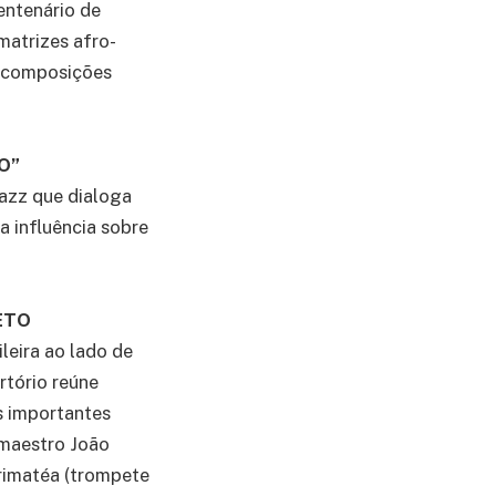
entenário de
matrizes afro-
 e composições
O”
jazz que dialoga
a influência sobre
ETO
eira ao lado de
rtório reúne
s importantes
 maestro João
 Arimatéa (trompete