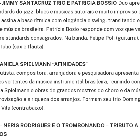
 – JIMMY SANTACRUZ TRIO E PATRICIA BOSSIO
Duo apre
ndards do jazz, blues e músicas autorais e muito improviso
assina a base rítmica com elegância e swing, transitando e
 e música brasileira. Patrícia Bosio responde com voz que v
re standards consagrados. Na banda, Felipe Poli (guitarra),
úlio (sax e flauta).
– DANIELA SPIELMANN “AFINIDADES
”
autista, compositora, arranjadora e pesquisadora apresenta
es vertentes da música instrumental brasileira, reunindo c
la Spielmann e obras de grandes mestres do choro e da músi
rovisação e a riqueza dos arranjos. Formam seu trio Doming
 Vila (contrabaixo).
) – NERIS RODRIGUES E O TROMBONANDO – TRIBUTO A
NOS