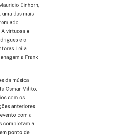
Mauricio Einhorn,
, uma das mais
 premiado
 A virtuosa e
drigues e o
toras Leila
omenagem a Frank
es da música
ta Osmar Milito.
dios com os
ções anteriores
 evento com a
es completam a
 em ponto de