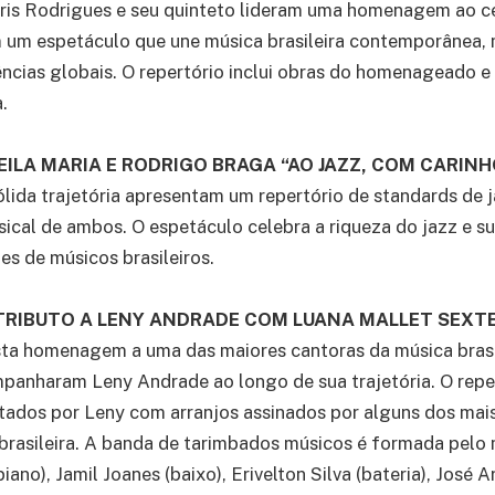
ris Rodrigues e seu quinteto lideram uma homenagem ao c
 um espetáculo que une música brasileira contemporânea, 
luências globais. O repertório inclui obras do homenageado
.
– LEILA MARIA E RODRIGO BRAGA “AO JAZZ, COM CARINH
sólida trajetória apresentam um repertório de standards de 
sical de ambos. O espetáculo celebra a riqueza do jazz e su
es de músicos brasileiros.
– TRIBUTO A LENY ANDRADE COM LUANA MALLET SEXT
ta homenagem a uma das maiores cantoras da música brasil
panharam Leny Andrade ao longo de sua trajetória. O repe
etados por Leny com arranjos assinados por alguns dos mai
brasileira. A banda de tarimbados músicos é formada pelo
iano), Jamil Joanes (baixo), Erivelton Silva (bateria), José