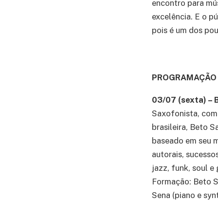
encontro para mús
excelência. E o p
pois é um dos po
PROGRAMAÇÃO 
03/07 (sexta) –
Saxofonista, comp
brasileira, Beto 
baseado em seu ma
autorais, sucesso
jazz, funk, soul e
Formação: Beto Sa
Sena (piano e syn