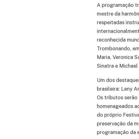
A programação tra
mestre da harmôni
respeitadas instru
internacionalment
reconhecida mund
Trombonando, em 
Maria, Veronica S
Sinatra e Michael
Um dos destaques
brasileira: Leny 
Os tributos serão
homenageados ao l
do próprio Festi
preservação da me
programação da e