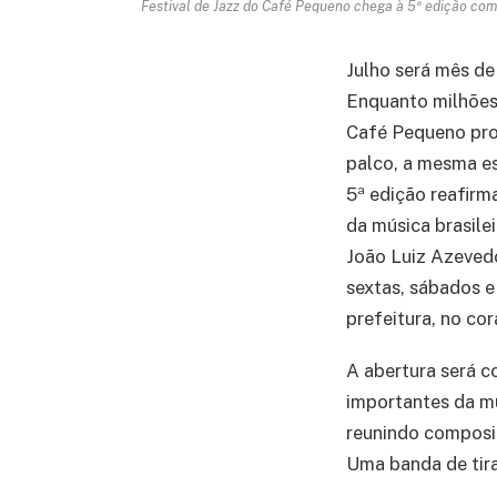
Festival de Jazz do Café Pequeno chega à 5ª edição com
Julho será mês d
Enquanto milhões
Café Pequeno prop
palco, a mesma es
5ª edição reafirm
da música brasile
João Luiz Azevedo
sextas, sábados e
prefeitura, no co
A abertura será 
importantes da mú
reunindo composiçõ
Uma banda de tira