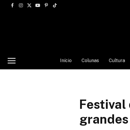
Facebook
Instagram
X
YouTube
Pinterest
TikTok
(Twitter)
Início
Colunas
Cultura
Festival
grandes 