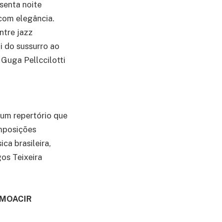
senta noite
 com elegância.
ntre jazz
ai do sussurro ao
 Guga Pellccilotti
 um repertório que
omposições
ca brasileira,
os Teixeira
 MOACIR