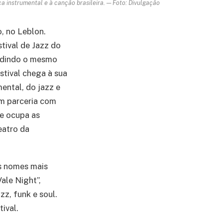
 instrumental e à canção brasileira. — Foto: Divulgação
, no Leblon.
tival de Jazz do
vidindo o mesmo
stival chega à sua
ental, do jazz e
em parceria com
e ocupa as
eatro da
s nomes mais
ale Night”,
zz, funk e soul.
tival.