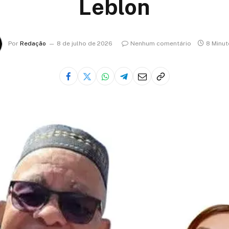
Leblon
Por
Redação
8 de julho de 2026
Nenhum comentário
8 Minut