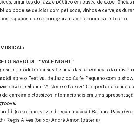
icos, amantes do jazz e público em busca de experiências 
úblico pode se deliciar com petiscos, vinhos e cervejas dur
ucos espaços que se configuram ainda como café-teatro.
MUSICAL:
 BETO SAROLDI – “VALE NIGHT”
ositor, produtor musical e uma das referências da música 
Saroldi abre o Festival de Jazz do Café Pequeno com o show 
is recente álbum, “A Noite é Nossa”. O repertório reúne 
s da carreira e clássicos internacionais em uma apresentaç
 groove.
roldi (saxofone, voz e direção musical) Bárbara Paiva (voz
th) Regis Alves (baixo) André Amon (bateria)