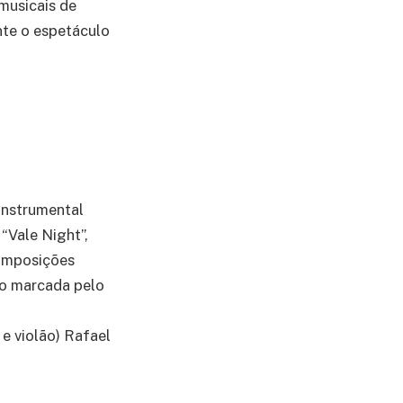
musicais de
ante o espetáculo
instrumental
“Vale Night”,
composições
ão marcada pelo
 e violão) Rafael