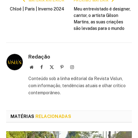
MATÉRIA ANTERIOR
PRÓXIMO MATÉRIA
Chloé | Paris | Inverno 2024
Meu entrevistado é designer,
cantor, o artista Gilson
Martins, as suas criações
são levadas para o mundo
Redação
Site
Facebook
X
Pinterest
Instagram
(Twitter)
Conteúdo sob a linha editorial da Revista Vislun,
com informação, tendências atuais e olhar crítico
contemporâneo.
MATÉRIAS
RELACIONADAS