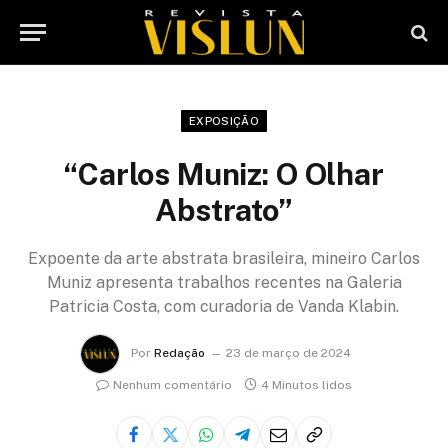
EXPOSIÇÃO
“Carlos Muniz: O Olhar
Abstrato”
Expoente da arte abstrata brasileira, mineiro Carlos
Muniz apresenta trabalhos recentes na Galeria
Patricia Costa, com curadoria de Vanda Klabin.
Por
Redação
23 de março de 2024
Nenhum comentário
4 Minutos lidos