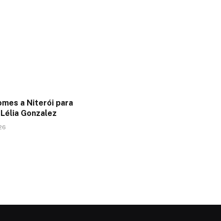
mes a Niterói para
e Lélia Gonzalez
26