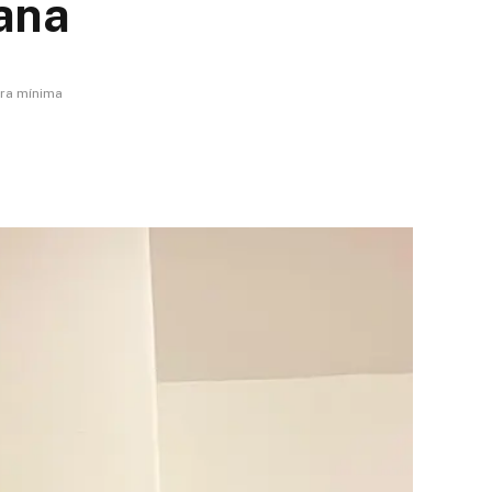
mana
tura mínima