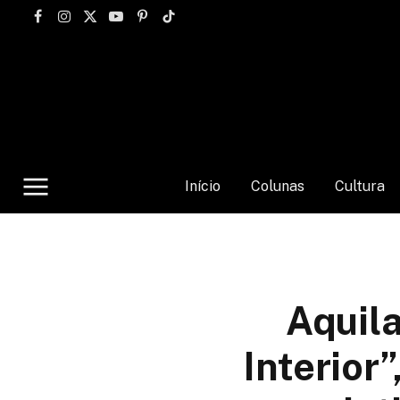
Facebook
Instagram
X
YouTube
Pinterest
TikTok
(Twitter)
Início
Colunas
Cultura
Aquila
Interior