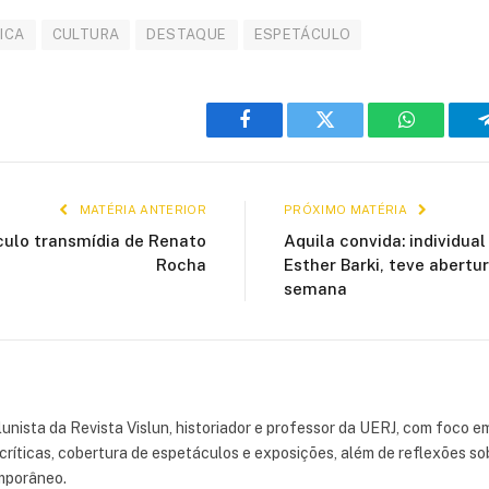
TICA
CULTURA
DESTAQUE
ESPETÁCULO
Facebook
Twitter
WhatsApp
MATÉRIA ANTERIOR
PRÓXIMO MATÉRIA
ulo transmídia de Renato
Aquila convida: individual 
Rocha
Esther Barki, teve abertur
semana
lunista da Revista Vislun, historiador e professor da UERJ, com foco em
críticas, cobertura de espetáculos e exposições, além de reflexões sob
emporâneo.