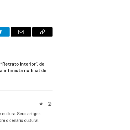
Telegram
E-
Copiar
mail
link
“Retrato Interior”, de
a intimista no final de
Site
Instagram
 cultura. Seus artigos
re o cenário cultural