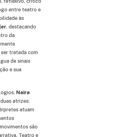
 reflexivo, crítico
ogo entre teatro e
bilidade às
ler
, destacando
tro da
damente
 ser tratada com
gua de sinais
ção e sua
logios.
Naira
duas atrizes:
térpretes atuam
mentos
s movimentos são
rrativa. Teatro e