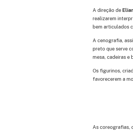
A direção de
Elia
realizarem interp
bem articulados c
A cenografia, ass
preto que serve 
mesa, cadeiras e 
Os figurinos, cri
favorecerem a mob
As coreografias, 