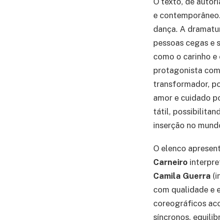
O texto, de autor
e contemporâneo. 
dança. A dramaturg
pessoas cegas e s
como o carinho e
protagonista com
transformador, po
amor e cuidado po
tátil, possibilit
inserção no mund
O elenco apresen
Carneiro
interpre
Camila Guerra
(i
com qualidade e 
coreográficos ac
síncronos, equilib