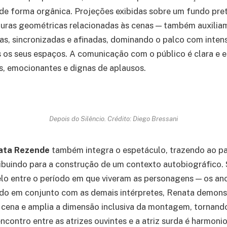
de forma orgânica. Projeções exibidas sobre um fundo pre
uras geométricas relacionadas às cenas — também auxiliam 
das, sincronizadas e afinadas, dominando o palco com int
os seus espaços. A comunicação com o público é clara e ef
, emocionantes e dignas de aplausos.
Depois do Silêncio. Crédito: Diego Bressani
ata Rezende
também integra o espetáculo, trazendo ao p
ibuindo para a construção de um contexto autobiográfico. 
lo entre o período em que viveram as personagens — os an
ndo em conjunto com as demais intérpretes, Renata demons
cena e amplia a dimensão inclusiva da montagem, tornando
ncontro entre as atrizes ouvintes e a atriz surda é harmoni