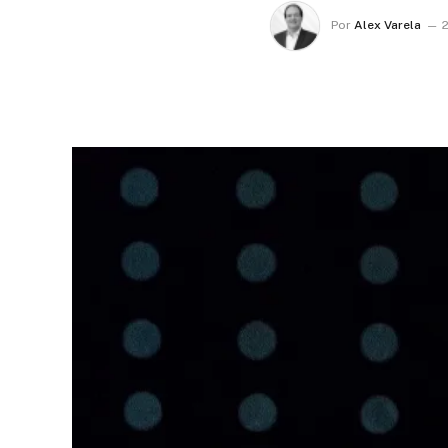
Por
Alex Varela
2