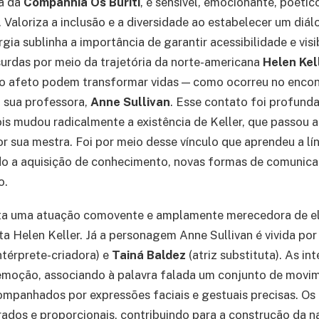
ia da
Companhia Os Buriti
, é sensível, emocionante, poético,
Valoriza a inclusão e a diversidade ao estabelecer um diál
ia sublinha a importância de garantir acessibilidade e visi
urdas por meio da trajetória da norte-americana
Helen Kel
 o afeto podem transformar vidas — como ocorreu no encon
 sua professora,
Anne Sullivan
. Esse contato foi profun
is mudou radicalmente a existência de Keller, que passou a
r sua mestra. Foi por meio desse vínculo que aprendeu a lín
ando a aquisição de conhecimento, novas formas de comunica
o.
ta uma atuação comovente e amplamente merecedora de e
ta Helen Keller. Já a personagem Anne Sullivan é vivida por 
ntérprete-criadora) e
Tainá Baldez
(atriz substituta). As in
emoção, associando à palavra falada um conjunto de movi
ompanhados por expressões faciais e gestuais precisas. O
rados e proporcionais, contribuindo para a construção da na