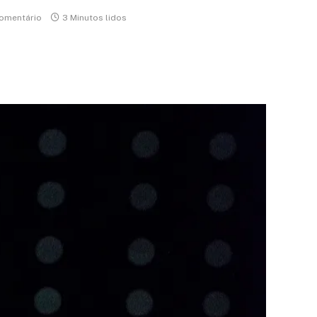
omentário
3 Minutos lidos