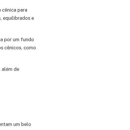
e cênica para
 equilibrados e
sta por um fundo
os cênicos, como
, além de
esentam um belo