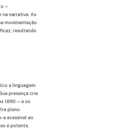
to —
na narrativa. As
ensa movimentação
icaz, resultando
alco a linguagem
Sua presença cria
os 1890 — e os
tra pleno
-a acessível ao
oso e potente.