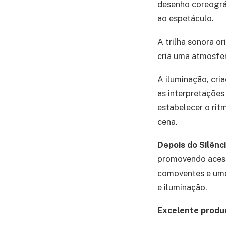
desenho coreográ
ao espetáculo.
A trilha sonora o
cria uma atmosfe
A iluminação, cri
as interpretações
estabelecer o rit
cena.
Depois do Silênc
promovendo acessi
comoventes e uma 
e iluminação.
Excelente produ