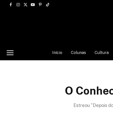
Facebook
Instagram
X
YouTube
Pinterest
TikTok
(Twitter)
Início
Colunas
Cultura
O Conhec
Estreou "Depois do 