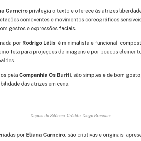
na Carneiro
privilegia o texto e oferece às atrizes liberdad
retações comoventes e movimentos coreográficos sensíveis,
om gestos e expressões faciais.
inada por
Rodrigo Lélis
, é minimalista e funcional, compo
como tela para projeções de imagens e por poucos element
baldes.
ados pela
Companhia Os Buriti
, são simples e de bom gosto
ilidade das atrizes em cena.
Depois do Silêncio. Crédito: Diego Bressani
criadas por
Eliana Carneiro
, são criativas e originais, apr