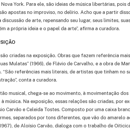
ova York. Para ele, são ideias de música libertárias, pois 
ão apostas no improviso, no delírio. Acho que a partir diss
 discussão de arte, repensando seu lugar, seus limites, suas
 a própria ideia e o papel da arte”, afirma a curadora.
OSIÇÃO
 são criadas na exposição. Obras que fazem referência mais
uas Mulatas” (1966), de Flávio de Carvalho, e a obra de Ma
. “São referências mais literais, de artistas que tinham no
stração”, conta a curadora.
tão musical, chega-se ao movimento, à movimentação dos 
à música. Na exposição, essas relações são criadas, por e
sio Carvão e Celeida Tostes. Composto por uma caixa bran
ormes, separados por tons diferentes, que vão do amarelo a
(1967), de Aloísio Carvão, dialoga com o trabalho de Oiticic