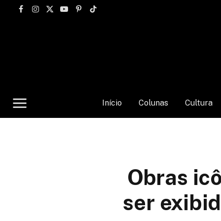
Facebook
Instagram
X
YouTube
Pinterest
TikTok
(Twitter)
Início
Colunas
Cultura
Obras icô
ser exibi