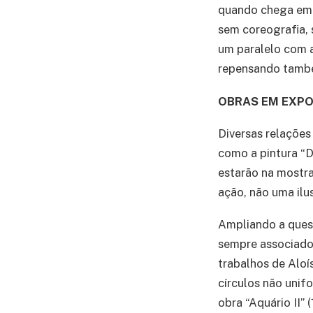
quando chega em N
sem coreografia, s
um paralelo com a
repensando também
OBRAS EM EXP
Diversas relações
como a pintura “D
estarão na mostra
ação, não uma ilu
Ampliando a ques
sempre associado 
trabalhos de Aloí
círculos não unif
obra “Aquário II” 