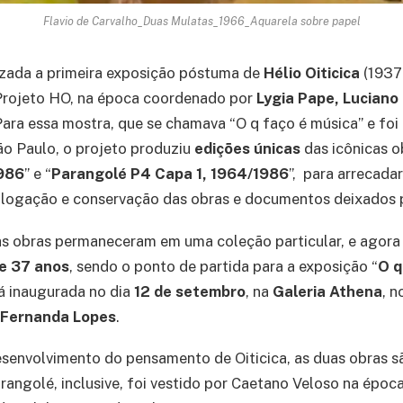
Flavio de Carvalho_Duas Mulatas_1966_Aquarela sobre papel
izada a primeira exposição póstuma de
Hélio Oiticica
(1937 
Projeto HO, na época coordenado por
Lygia Pape, Luciano
Para essa mostra, que se chamava “O q faço é música” e foi 
ão Paulo, o projeto produziu
edições únicas
das icônicas o
1986
” e “
Parangolé P4 Capa 1, 1964/1986
”, para arrecada
logação e conservação das obras e documentos deixados pe
as obras permaneceram em uma coleção particular, e agor
e 37 anos
, sendo o ponto de partida para a exposição “
O q
rá inaugurada no dia
12 de setembro
, na
Galeria Athena
, n
Fernanda Lopes
.
esenvolvimento do pensamento de Oiticica, as duas obras 
arangolé, inclusive, foi vestido por Caetano Veloso na época