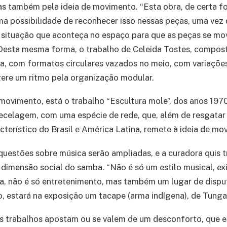
as também pela ideia de movimento. “Esta obra, de certa 
ma possibilidade de reconhecer isso nessas peças, uma ve
 situação que aconteça no espaço para que as peças se mo
Desta mesma forma, o trabalho de Celeida Tostes, compost
a, com formatos circulares vazados no meio, com variaçõe
gere um ritmo pela organização modular.
 movimento, está o trabalho “Escultura mole”, dos anos 197
tecelagem, com uma espécie de rede, que, além de resgatar a
terístico do Brasil e América Latina, remete à ideia de mo
questões sobre música serão ampliadas, e a curadora quis t
dimensão social do samba. “Não é só um estilo musical, ex
, não é só entretenimento, mas também um lugar de disput
 estará na exposição um tacape (arma indígena), de Tunga
s trabalhos apostam ou se valem de um desconforto, que e