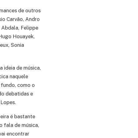
rmances de outros
sio Carvão, Andro
e Abdala, Felippe
, Hugo Houayek,
eux, Sonia
a ideia de música,
cica naquele
e fundo, como o
do debatidas e
 Lopes.
eira é bastante
 fala de música,
vai encontrar