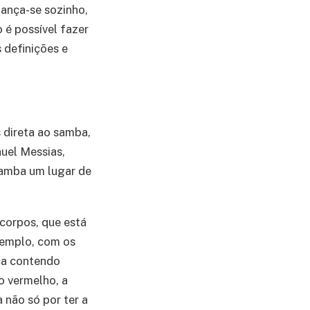
dança-se sozinho,
o é possível fazer
 definições e
 direta ao samba,
nuel Messias,
 samba um lugar de
corpos, que está
xemplo, com os
ca contendo
o vermelho, a
a não só por ter a