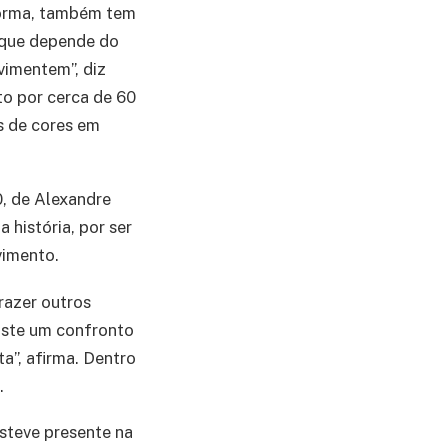
forma, também tem
z que depende do
vimentem”, diz
o por cerca de 60
s de cores em
0, de Alexandre
 história, por ser
vimento.
razer outros
iste um confronto
a”, afirma. Dentro
.
steve presente na