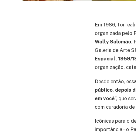
Em 1986, foi real
organizada pelo 
Wally Salomão
. 
Galeria de Arte S
Espacial, 1959/
organização, cata
Desde então, ess
público
,
depois d
em você
”, que se
com curadoria de
Icônicas para o d
importância – o P