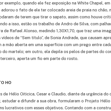
Por exemplo, quando ele fez exposição na White Chapel, em
 adorou o fato de ele ter colocado areia de praia no chão,
daram de terem que tirar o sapato, assim como houve críti
do a isso, estão os trabalho de Andro de Silva, com palh
ra de Rafael Alonso, medindo 1,30X1,70, que traz uma im
rês vídeos de “Sem título”, de Sonia Andrade, que causam ap
om a mão aberta em uma superfície com um prego entre cad
ão do martelo; em outro, ela depila os pelos de partes do c
terceiro, aperta um fio em parte do rosto.
TO HO
s de Hélio Oiticica, Cesar e Claudio, diante da urgência do 
, estudar e difundir a sua obra, formularam o Projeto Hélio
ns lucrativos com esses objetivos. Contando com a construç