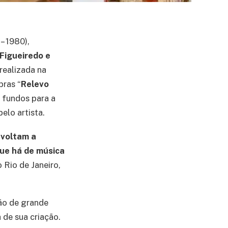
– 1980),
 Figueiredo e
realizada na
bras “
Relevo
r fundos para a
lo artista.
a
voltam a
ue há de música
o Rio de Janeiro,
são de grande
 de sua criação.