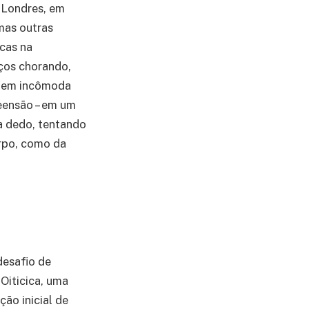
 Londres, em
 mas outras
cas na
aços chorando,
agem incômoda
reensão – em um
a dedo, tentando
orpo, como da
desafio de
 Oiticica, uma
ão inicial de