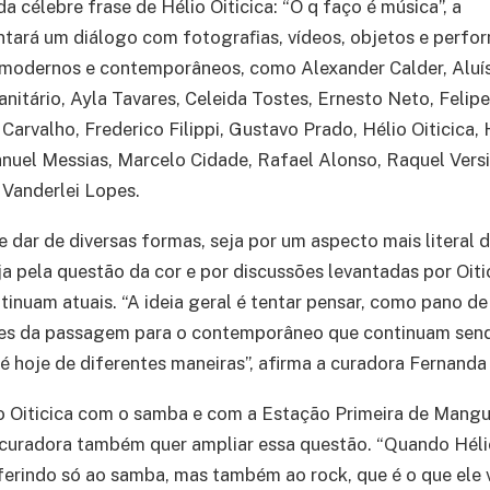
da célebre frase de Hélio Oiticica: “O q faço é música”, a
ntará um diálogo com fotograﬁas, vídeos, objetos e perfo
e modernos e contemporâneos, como Alexander Calder, Aluí
Sanitário, Ayla Tavares, Celeida Tostes, Ernesto Neto, Felip
 Carvalho, Frederico Filippi, Gustavo Prado, Hélio Oiticica
uel Messias, Marcelo Cidade, Rafael Alonso, Raquel Versi
Vanderlei Lopes.
 dar de diversas formas, seja por um aspecto mais literal d
a pela questão da cor e por discussões levantadas por Oiti
nuam atuais. “A ideia geral é tentar pensar, como pano d
ões da passagem para o contemporâneo que continuam sen
té hoje de diferentes maneiras”, afirma a curadora Fernanda
o Oiticica com o samba e com a Estação Primeira de Mangu
curadora também quer ampliar essa questão. “Quando Hélio
eferindo só ao samba, mas também ao rock, que é o que ele 