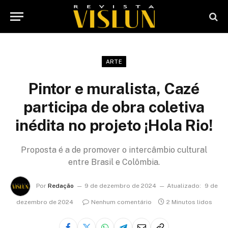
ARTE
Pintor e muralista, Cazé
participa de obra coletiva
inédita no projeto ¡Hola Rio!
Proposta é a de promover o intercâmbio cultural
entre Brasil e Colômbia.
Por
Redação
9 de dezembro de 2024
Atualizado:
9 de
dezembro de 2024
Nenhum comentário
2 Minutos lidos