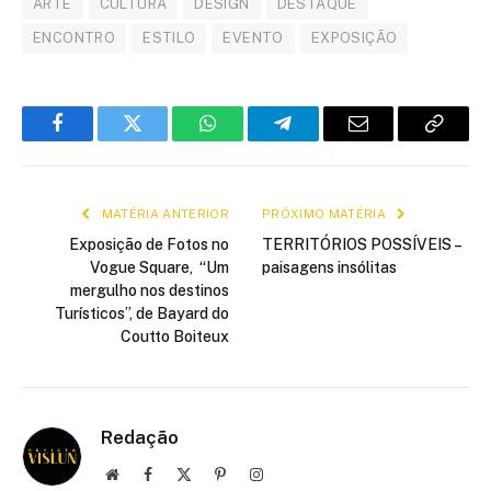
ARTE
CULTURA
DESIGN
DESTAQUE
ENCONTRO
ESTILO
EVENTO
EXPOSIÇÃO
Facebook
Twitter
WhatsApp
Telegram
E-
Copiar
mail
link
MATÉRIA ANTERIOR
PRÓXIMO MATÉRIA
Exposição de Fotos no
TERRITÓRIOS POSSÍVEIS –
Vogue Square, “Um
paisagens insólitas
mergulho nos destinos
Turísticos”, de Bayard do
Coutto Boiteux
Redação
Site
Facebook
X
Pinterest
Instagram