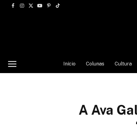
Facebook
Instagram
X
YouTube
Pinterest
TikTok
(Twitter)
Início
Colunas
Cultura
A Ava Gal