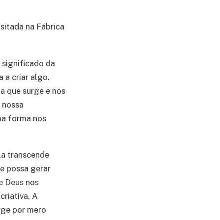
sitada na Fábrica
 significado da
 a criar algo.
a que surge e nos
e nossa
ma forma nos
la transcende
ue possa gerar
ue Deus nos
riativa. A
urge por mero