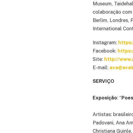
Museum, Taidehal
colaboração com 
Berlim, Londres, 
International Con
Instagram:
https
Facebook:
https:
Site:
http://www.
E-mail:
ava@avai
SERVIÇO
Exposição
: “
Poes
Artistas: brasile
Padovani, Ana Amé
Christiana Guinle,