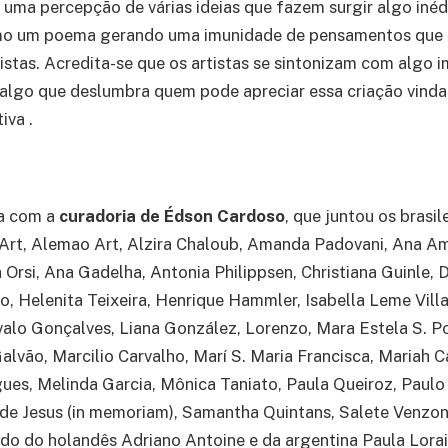
 uma percepção de várias ideias que fazem surgir algo inéd
mo um poema gerando uma imunidade de pensamentos que c
tistas. Acredita-se que os artistas se sintonizam com algo 
e algo que deslumbra quem pode apreciar essa criação vin
iva .
a com a
curadoria de Édson Cardoso
, que juntou os brasil
Art, Alemao Art, Alzira Chaloub, Amanda Padovani, Ana A
 Orsi, Ana Gadelha, Antonia Philippsen, Christiana Guinle, D
o, Helenita Teixeira, Henrique Hammler, Isabella Leme Vill
alo Gonçalves, Liana González, Lorenzo, Mara Estela S. Po
alvão, Marcilio Carvalho, Marí S. Maria Francisca, Mariah 
ues, Melinda Garcia, Mônica Taniato, Paula Queiroz, Paulo
de Jesus (in memoriam), Samantha Quintans, Salete Venzon,
ado do holandês Adriano Antoine e da argentina Paula Lorai