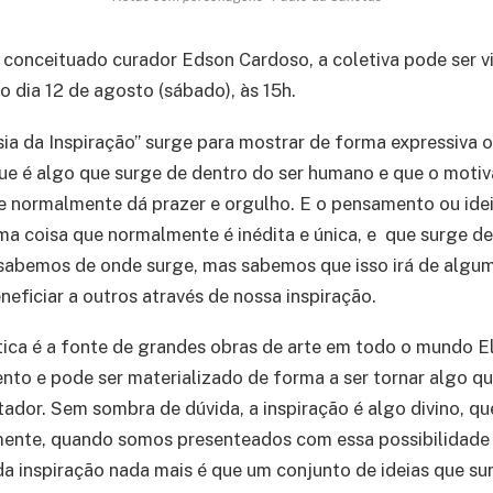
conceituado curador Edson Cardoso, a coletiva pode ser vi
do dia 12 de agosto (sábado), às 15h.
ia da Inspiração” surge para mostrar de forma expressiva o
que é algo que surge de dentro do ser humano e que o motiva
 normalmente dá prazer e orgulho. E o pensamento ou idei
uma coisa que normalmente é inédita e única, e que surge d
sabemos de onde surge, mas sabemos que isso irá de algu
neficiar a outros através de nossa inspiração.
stica é a fonte de grandes obras de arte em todo o mundo E
to e pode ser materializado de forma a ser tornar algo q
dor. Sem sombra de dúvida, a inspiração é algo divino, q
mente, quando somos presenteados com essa possibilidade c
da inspiração nada mais é que um conjunto de ideias que s