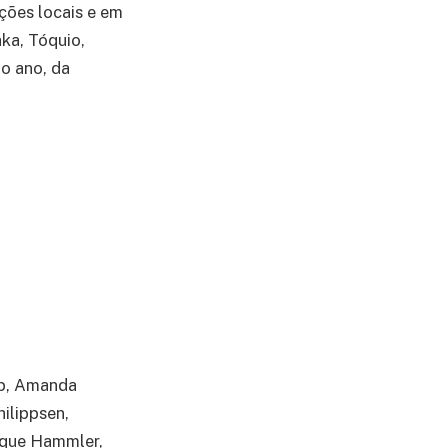
ções locais e em
ka, Tóquio,
do ano, da
ub, Amanda
ilippsen,
rique Hammler,