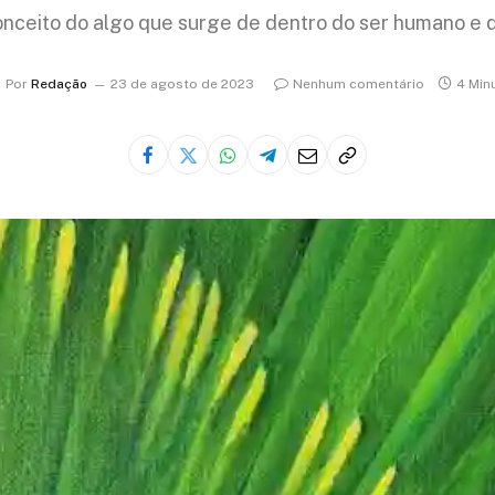
nceito do algo que surge de dentro do ser humano e qu
Por
Redação
23 de agosto de 2023
Nenhum comentário
4 Min