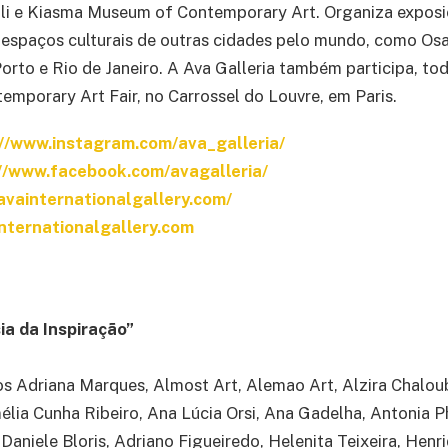
li e Kiasma Museum of Contemporary Art. Organiza exposi
espaços culturais de outras cidades pelo mundo, como Osa
Porto e Rio de Janeiro. A Ava Galleria também participa, to
temporary Art Fair, no Carrossel do Louvre, em Paris.
://www.instagram.com/ava_galleria/
//www.facebook.com/avagalleria/
avainternationalgallery.com/
nternationalgallery.com
ia da Inspiração”
iros Adriana Marques, Almost Art, Alemao Art, Alzira Chalo
lia Cunha Ribeiro, Ana Lúcia Orsi, Ana Gadelha, Antonia Ph
 Daniele Bloris, Adriano Figueiredo, Helenita Teixeira, Hen