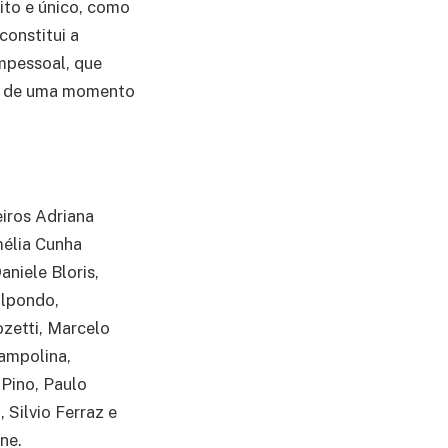
ito e único, como
onstitui a
impessoal, que
da de uma momento
eiros Adriana
mélia Cunha
aniele Bloris,
alpondo,
zetti, Marcelo
Campolina,
 Pino, Paulo
 Silvio Ferraz e
ne.