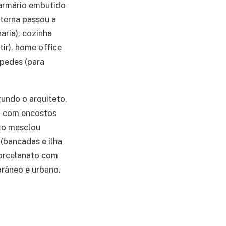
 armário embutido
nterna passou a
ria), cozinha
ir), home office
spedes (para
gundo o arquiteto,
ha com encostos
eto mesclou
(bancadas e ilha
porcelanato com
orâneo e urbano.