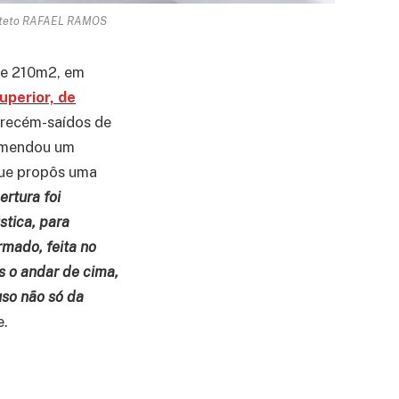
quiteto RAFAEL RAMOS
de 210m2, em
uperior, de
, recém-saídos de
comendou um
que propôs uma
ertura foi
stica, para
rmado, feita no
 o andar de cima,
uso não só da
e.