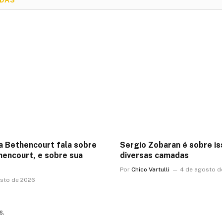
na Bethencourt fala sobre
Sergio Zobaran é sobre i
thencourt, e sobre sua
diversas camadas
Por
Chico Vartulli
4 de agosto d
sto de 2026
s.