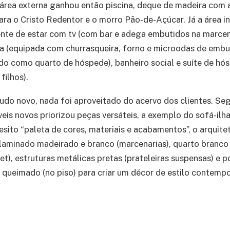
 área externa ganhou então piscina, deque de madeira com
ara o Cristo Redentor e o morro Pão-de-Açúcar. Já a área i
te de estar com tv (com bar e adega embutidos na marcena
 (equipada com churrasqueira, forno e microodas de embut
do como quarto de hóspede), banheiro social e suíte de hó
filhos).
udo novo, nada foi aproveitado do acervo dos clientes. Se
eis novos priorizou peças versáteis, a exemplo do sofá-il
esito “paleta de cores, materiais e acabamentos”, o arquit
aminado madeirado e branco (marcenarias), quarto branco 
t), estruturas metálicas pretas (prateleiras suspensas) e 
 queimado (no piso) para criar um décor de estilo contemp