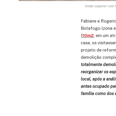
Andar superior com 
Fabiane e Rogerio
Botafogo (zona su
110m2
, em um atr
casa, os visitass
projeto de refor
demolição complet
totalmente demoli
reorganizar os es
local, após a anál
antes ocupado pel
família como dos