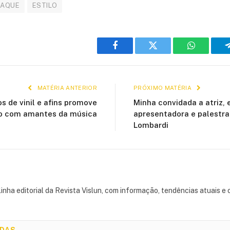
TAQUE
ESTILO
Facebook
Twitter
WhatsApp
MATÉRIA ANTERIOR
PRÓXIMO MATÉRIA
os de vinil e afins promove
Minha convidada a atriz, e
o com amantes da música
apresentadora e palestra
Lombardi
inha editorial da Revista Vislun, com informação, tendências atuais e 
ADAS