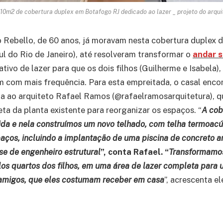
110m2 de cobertura duplex em Botafogo RJ dedicado ao lazer _ projeto do ar
 Rebello, de 60 anos, já moravam nesta cobertura duplex 
l do Rio de Janeiro), até resolveram transformar o
andar s
ativo de lazer para que os dois filhos (Guilherme e Isabela)
em com mais frequência. Para esta empreitada, o casal en
ma ao arquiteto Rafael Ramos (@rafaelramosarquitetura), 
a da planta existente para reorganizar os espaços. “
A cob
da e nela construímos um novo telhado, com telha termoacú
paços, incluindo a implantação de uma piscina de concreto a
ise de engenheiro estrutural
”, conta Rafael. “
Transformamos
os quartos dos filhos, em uma área de lazer completa para 
 amigos, que eles costumam receber em casa
”, acrescenta el