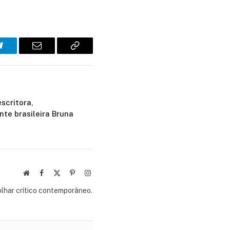
Telegram
E-
Copiar
mail
link
scritora,
nte brasileira Bruna
Site
Facebook
X
Pinterest
Instagram
(Twitter)
olhar crítico contemporâneo.