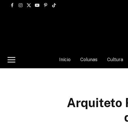
Facebook
Instagram
X
YouTube
Pinterest
TikTok
(Twitter)
Início
Colunas
Cultura
Arquiteto