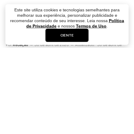
Este site utiliza cookies e tecnologias semelhantes para
melhorar sua experiência, personalizar publicidade e
recomendar conteúdo de seu interesse. Leia nossa
Política
Nova Orquestra lança turnê com
de Privacidade
e nossos
Termos de Uso
.
repertório de Bruno Mars
CIENTE
Por
Redação
30 de abril de 2026
Atualizado:
30 de abril de
2026
0
4 Minutos lidos