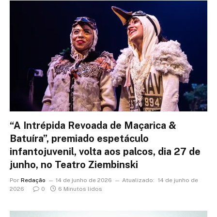
“A Intrépida Revoada de Maçarica &
Batuíra”, premiado espetáculo
infantojuvenil, volta aos palcos, dia 27 de
junho, no Teatro Ziembinski
Por
Redação
14 de junho de 2026
Atualizado:
14 de junho de
2026
0
6 Minutos lidos