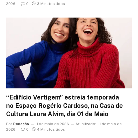
2026
0
3 Minutos lidos
“Edifício Vertigem” estreia temporada
no Espaço Rogério Cardoso, na Casa de
Cultura Laura Alvim, dia 01 de Maio
Por
Redação
11 de maio de 2026
Atualizado:
11 de maio de
2026
0
4 Minutos lidos