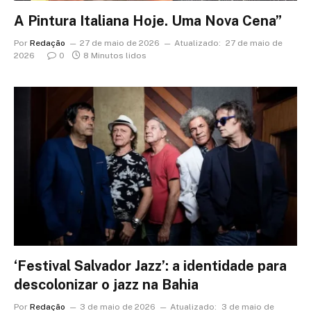
A Pintura Italiana Hoje. Uma Nova Cena”
Por
Redação
27 de maio de 2026
Atualizado:
27 de maio de
2026
0
8 Minutos lidos
‘Festival Salvador Jazz’: a identidade para
descolonizar o jazz na Bahia
Por
Redação
3 de maio de 2026
Atualizado:
3 de maio de