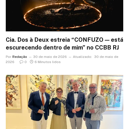
Cia. Dos à Deux estreia “CONFUZO — está
escurecendo dentro de mim” no CCBB RJ
Por
Redação
30 de maio de 2026
Atualizado:
30 de maio de
2026
0
6 Minutos lidos